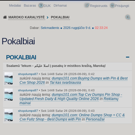
Medaliai
Bazaras
Dirhamai
Greitasis meniu
DUK
Registruotis
Prisijungti
MAROKO KARALYSTĖ
POKALBIAI
Dabar:
Sekmadienis
●
2026
rugpjūčio 9 d.
●
02:33:24
Pokalbiai
POKALBIAI
Ssalamū 'lekum - اسلا عليكم į pasakų ir mistikos kraštą, Maroką!
shopdumps87
•
Sek 1448 Safar 26 (2026-08-09), 0:42
sukūrė naują temą:
dumps101.com:Buying Dumps with Pin & Best
Cvv Shop 2026
in
Tai kas svarbiausia
shopdumps87
•
Sek 1448 Safar 26 (2026-08-09), 0:43
sukūrė naują temą:
dumps101.com:Top Cvv Dumps Pin Shop -
Updated Fresh Daily & High Quality Online 2026
in
Reklamų
mainai
shopdumps87
•
Sek 1448 Safar 26 (2026-08-09), 0:43
sukūrė naują temą:
dumps101.com: Online Dumps Shop + CC &
Cvv Fullz Shop - Best Dumps with Pin
in
Personažai