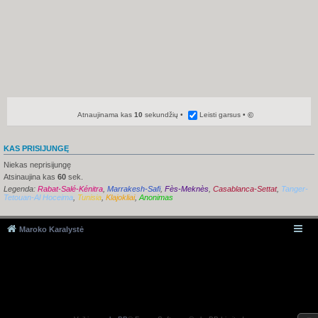
Atnaujinama kas
10
sekundžių
Leisti garsus
©
KAS PRISIJUNGĘ
Niekas neprisijungę
Atsinaujina kas
60
sek.
Legenda:
Rabat-Salé-Kénitra
,
Marrakesh-Safi
,
Fès-Meknès
,
Casablanca-Settat
,
Tanger-
Tetouan-Al Hoceima
,
Tunisia
,
Klajokliai
,
Anonimas
Maroko Karalystė