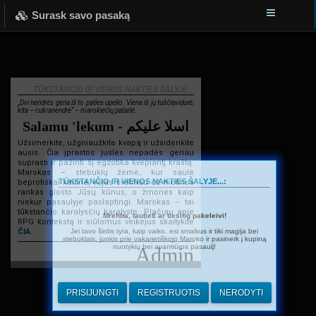
Surask savo pasaką
TŪKSTANČIO IR VIENOS NAKTIES ŠALYJE...
„Dvi nendrės geria iš to paties upelio. Viena iš jų tuščiavidurė,
kita – cukranendrė“ – marokiečių patarlė.
Salamu 'lekum - اسلا عليكم
Užsimerkite, užgniaužkite kvapą ir užsidenkite
ausis. Čia įprastos juslės nepadės geriau
suprasti ir pažinti šį egzotika kvepiantį kraštą.
Marokas – stebuklų žemė, kur saulė
TŪKSTANČIO IR VIENOS NAKTIES ŠALYJE...:
beprotiškai kaitina, vėjas švelniau už motinos
rankas glosto Jūsų kūnus, o žmonės kaip
niekur pasaulyje paslaptingi. Marokas – tai
tūkstančio karalysčių karalystė. Plačiau apie
Mrehba, tautieti ar tiesiog pakeleivi!
RPG kontekstą ir siūlomus veikėjus skaitykite
Jei tavo širdis tyra, kaip vaiko, esi smalsus ir tiki magija bei
ČIA
.
stebuklais, junkis prie vakarietiškojo Maroko ir pasinerk į kupiną
nuotykių bei avantiūros pasaulį!
Admin
PRISIJUNGTI
REGISTRUOTIS
NERODYTI