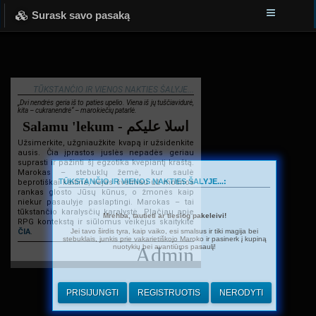
Surask savo pasaką
TŪKSTANČIO IR VIENOS NAKTIES ŠALYJE...
„Dvi nendrės geria iš to paties upelio. Viena iš jų tuščiavidurė,
kita – cukranendrė“ – marokiečių patarlė.
Salamu 'lekum - اسلا عليكم
Užsimerkite, užgniaužkite kvapą ir užsidenkite
ausis. Čia įprastos juslės nepadės geriau
suprasti ir pažinti šį egzotika kvepiantį kraštą.
Marokas – stebuklų žemė, kur saulė
TŪKSTANČIO IR VIENOS NAKTIES ŠALYJE...:
beprotiškai kaitina, vėjas švelniau už motinos
rankas glosto Jūsų kūnus, o žmonės kaip
niekur pasaulyje paslaptingi. Marokas – tai
tūkstančio karalysčių karalystė. Plačiau apie
Mrehba, tautieti ar tiesiog pakeleivi!
RPG kontekstą ir siūlomus veikėjus skaitykite
Jei tavo širdis tyra, kaip vaiko, esi smalsus ir tiki magija bei
ČIA
.
stebuklais, junkis prie vakarietiškojo Maroko ir pasinerk į kupiną
nuotykių bei avantiūros pasaulį!
Admin
PRISIJUNGTI
REGISTRUOTIS
NERODYTI