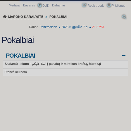
Medaliai
Bazaras
Dirhamai
Greitasis meniu
DUK
Registruotis
Prisijungti
MAROKO KARALYSTĖ
POKALBIAI
Dabar:
Penktadienis
●
2026
rugpjūčio 7 d.
●
21:57:54
Pokalbiai
POKALBIAI
Ssalamū 'lekum - اسلا عليكم į pasakų ir mistikos kraštą, Maroką!
Pranešimų nėra