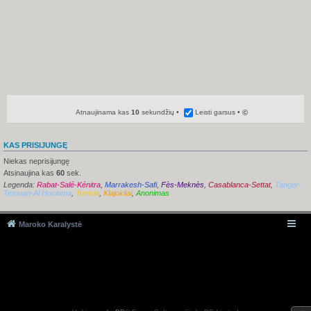
Atnaujinama kas
10
sekundžių
Leisti garsus
©
KAS PRISIJUNGĘ
Niekas neprisijungę
Atsinaujina kas
60
sek.
Legenda:
Rabat-Salé-Kénitra
,
Marrakesh-Safi
,
Fès-Meknès
,
Casablanca-Settat
,
Tanger-
Tetouan-Al Hoceima
,
Tunisia
,
Klajokliai
,
Anonimas
Maroko Karalystė