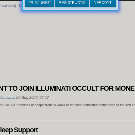
PRISIJUNGTI
REGISTRUOTIS
NERODYTI
Dirhamai
okalbiai [
0
]
ANT TO JOIN ILLUMINATI OCCULT FOR MON
Klausimai
20 Geg 2026, 02:57
349065144043 ??Millions of people from all walks of life have committed themselves to the lord
Sleep Support