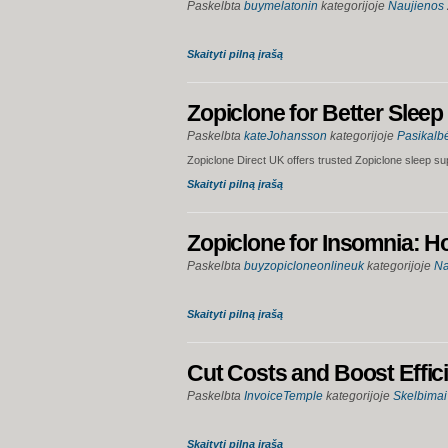
Paskelbta
buymelatonin
kategorijoje
Naujienos
Skaityti pilną įrašą
Zopiclone for Better Slee
Paskelbta
kateJohansson
kategorijoje
Pasikalb
Zopiclone Direct UK offers trusted Zopiclone sleep su
Skaityti pilną įrašą
Zopiclone for Insomnia: H
Paskelbta
buyzopicloneonlineuk
kategorijoje
Na
Skaityti pilną įrašą
Cut Costs and Boost Effici
Paskelbta
InvoiceTemple
kategorijoje
Skelbimai
Skaityti pilną įrašą