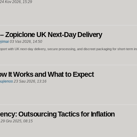
24 Kov 2026, 15:29
p – Zopiclone UK Next-Day Delivery
ėjimai
03 Vas 2026, 14:50
pport with UK next-day delivery, secure processing, and discreet packaging for short-term i
ow It Works and What to Expect
ujienos
23 Sau 2026, 13:16
ency: Outsourcing Tactics for Inflation
29 Gru 2025, 08:15