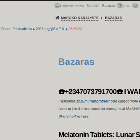
Medaliai
Bazaras
Greitasis meniu
DUK
P
MAROKO KARALYSTĖ
BAZARAS
Dabar:
Penktadienis
●
2026
rugpjūčio 7 d.
●
08:56:23
Bazaras
☎️+2347073791700☎️ I W
Paskelbta
zozumuhahbrotherhood
kategorijoje
i want to join illuminati occult for money ritual $$+2
Skaityti pilną įrašą
Melatonin Tablets: Lunar 