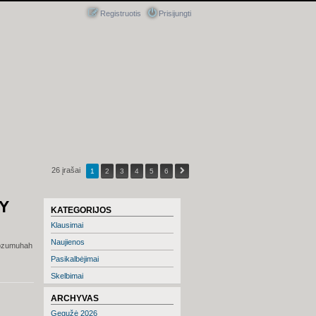
Registruotis
Prisijungti
26 įrašai
1
2
3
4
5
6
EY
KATEGORIJOS
Klausimai
Naujienos
 zozumuhah
Pasikalbėjimai
Skelbimai
ARCHYVAS
Gegužė 2026