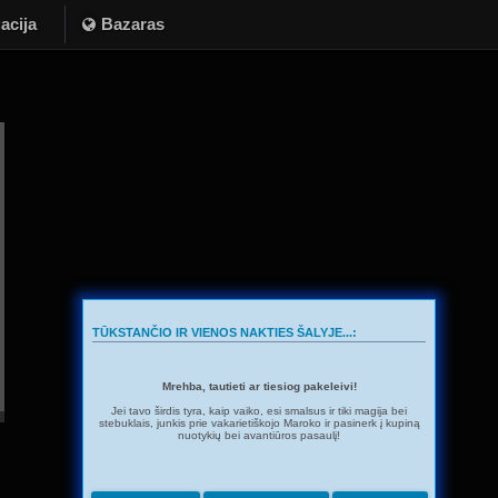
acija
Bazaras
TŪKSTANČIO IR VIENOS NAKTIES ŠALYJE...:
Mrehba, tautieti ar tiesiog pakeleivi!
Jei tavo širdis tyra, kaip vaiko, esi smalsus ir tiki magija bei
stebuklais, junkis prie vakarietiškojo Maroko ir pasinerk į kupiną
nuotykių bei avantiūros pasaulį!