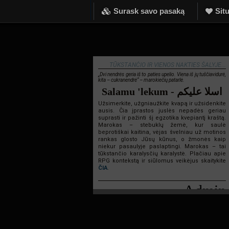
Surask savo pasaką
Situ
TŪKSTANČIO IR VIENOS NAKTIES ŠALYJE...
„Dvi nendrės geria iš to paties upelio. Viena iš jų tuščiavidurė,
kita – cukranendrė“ – marokiečių patarlė.
Salamu 'lekum - اسلا عليكم
Užsimerkite, užgniaužkite kvapą ir užsidenkite
ausis. Čia įprastos juslės nepadės geriau
suprasti ir pažinti šį egzotika kvepiantį kraštą.
Marokas – stebuklų žemė, kur saulė
beprotiškai kaitina, vėjas švelniau už motinos
rankas glosto Jūsų kūnus, o žmonės kaip
niekur pasaulyje paslaptingi. Marokas – tai
tūkstančio karalysčių karalystė. Plačiau apie
RPG kontekstą ir siūlomus veikėjus skaitykite
ČIA
.
Admin