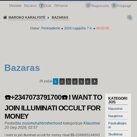
Medaliai
Bazaras
Dirhamai
Greitasis meniu
DUK
Registruotis
Prisijungti
MAROKO KARALYSTĖ
BAZARAS
Dabar:
Penktadienis
●
2026
rugpjūčio 7 d.
●
08:02:06
Bazaras
26 įrašai
1
2
3
4
5
6
☎️+2347073791700☎️ I WANT TO
KATEGORI
JOS
JOIN ILLUMINATI OCCULT FOR
Klausimai
MONEY
Naujienos
Paskelbta
zozumuhahbrotherhood
kategorijoje
Klausimai
Pasikalbėjim
ai
20 Geg 2026, 02:57
Skelbimai
i want to join illuminati occult for money ritual $$+2349065144043