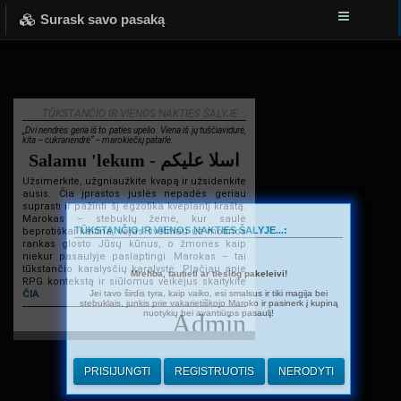
Surask savo pasaką
TŪKSTANČIO IR VIENOS NAKTIES ŠALYJE...
„Dvi nendrės geria iš to paties upelio. Viena iš jų tuščiavidurė,
kita – cukranendrė“ – marokiečių patarlė.
Salamu 'lekum - اسلا عليكم
Užsimerkite, užgniaužkite kvapą ir užsidenkite
ausis. Čia įprastos juslės nepadės geriau
suprasti ir pažinti šį egzotika kvepiantį kraštą.
Marokas – stebuklų žemė, kur saulė
TŪKSTANČIO IR VIENOS NAKTIES ŠALYJE...:
beprotiškai kaitina, vėjas švelniau už motinos
rankas glosto Jūsų kūnus, o žmonės kaip
niekur pasaulyje paslaptingi. Marokas – tai
tūkstančio karalysčių karalystė. Plačiau apie
Mrehba, tautieti ar tiesiog pakeleivi!
RPG kontekstą ir siūlomus veikėjus skaitykite
Jei tavo širdis tyra, kaip vaiko, esi smalsus ir tiki magija bei
ČIA
.
stebuklais, junkis prie vakarietiškojo Maroko ir pasinerk į kupiną
nuotykių bei avantiūros pasaulį!
Admin
PRISIJUNGTI
REGISTRUOTIS
NERODYTI