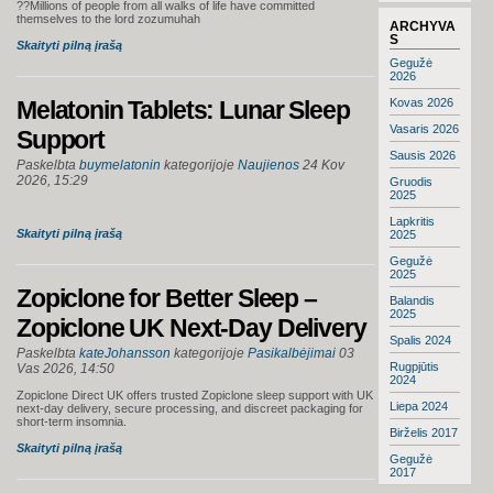
??Millions of people from all walks of life have committed
themselves to the lord zozumuhah
ARCHYVA
S
Skaityti pilną įrašą
Gegužė
2026
Melatonin Tablets: Lunar Sleep
Kovas 2026
Vasaris 2026
Support
Sausis 2026
Paskelbta
buymelatonin
kategorijoje
Naujienos
24 Kov
2026, 15:29
Gruodis
2025
Lapkritis
Skaityti pilną įrašą
2025
Gegužė
2025
Zopiclone for Better Sleep –
Balandis
2025
Zopiclone UK Next-Day Delivery
Spalis 2024
Paskelbta
kateJohansson
kategorijoje
Pasikalbėjimai
03
Rugpjūtis
Vas 2026, 14:50
2024
Zopiclone Direct UK offers trusted Zopiclone sleep support with UK
Liepa 2024
next-day delivery, secure processing, and discreet packaging for
short-term insomnia.
Birželis 2017
Skaityti pilną įrašą
Gegužė
2017