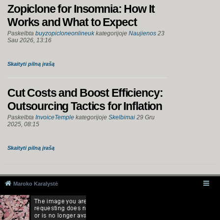
Zopiclone for Insomnia: How It
Works and What to Expect
Paskelbta
buyzopicloneonlineuk
kategorijoje
Naujienos
23
Sau 2026, 13:16
Skaityti pilną įrašą
Cut Costs and Boost Efficiency:
Outsourcing Tactics for Inflation
Paskelbta
InvoiceTemple
kategorijoje
Skelbimai
29 Gru
2025, 08:15
Skaityti pilną įrašą
Maroko Karalystė