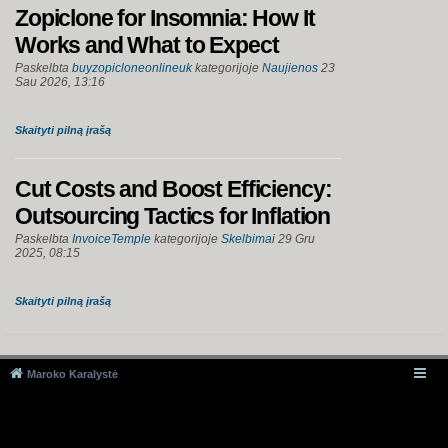
Zopiclone for Insomnia: How It
Works and What to Expect
Paskelbta
buyzopicloneonlineuk
kategorijoje
Naujienos
23
Sau 2026, 13:16
Skaityti pilną įrašą
Cut Costs and Boost Efficiency:
Outsourcing Tactics for Inflation
Paskelbta
InvoiceTemple
kategorijoje
Skelbimai
29 Gru
2025, 08:15
Skaityti pilną įrašą
Maroko Karalystė