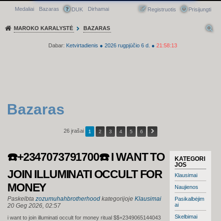
Medaliai
Bazaras
Dirhamai
Greitasis meniu
DUK
Registruotis
Prisijungti
MAROKO KARALYSTĖ
BAZARAS
Dabar:
Ketvirtadienis
●
2026
rugpjūčio 6 d.
●
21:58:13
Bazaras
26 įrašai
1
2
3
4
5
6
☎️+2347073791700☎️ I WANT TO
KATEGORI
JOS
JOIN ILLUMINATI OCCULT FOR
Klausimai
MONEY
Naujienos
Paskelbta
zozumuhahbrotherhood
kategorijoje
Klausimai
Pasikalbėjim
ai
20 Geg 2026, 02:57
Skelbimai
i want to join illuminati occult for money ritual $$+2349065144043