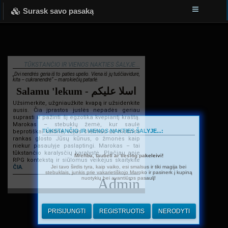
Surask savo pasaką
TŪKSTANČIO IR VIENOS NAKTIES ŠALYJE...
„Dvi nendrės geria iš to paties upelio. Viena iš jų tuščiavidurė,
kita – cukranendrė“ – marokiečių patarlė.
Salamu 'lekum - اسلا عليكم
Užsimerkite, užgniaužkite kvapą ir užsidenkite
ausis. Čia įprastos juslės nepadės geriau
suprasti ir pažinti šį egzotika kvepiantį kraštą.
Marokas – stebuklų žemė, kur saulė
TŪKSTANČIO IR VIENOS NAKTIES ŠALYJE...:
beprotiškai kaitina, vėjas švelniau už motinos
rankas glosto Jūsų kūnus, o žmonės kaip
niekur pasaulyje paslaptingi. Marokas – tai
tūkstančio karalysčių karalystė. Plačiau apie
Mrehba, tautieti ar tiesiog pakeleivi!
RPG kontekstą ir siūlomus veikėjus skaitykite
Jei tavo širdis tyra, kaip vaiko, esi smalsus ir tiki magija bei
ČIA
.
stebuklais, junkis prie vakarietiškojo Maroko ir pasinerk į kupiną
nuotykių bei avantiūros pasaulį!
Admin
PRISIJUNGTI
REGISTRUOTIS
NERODYTI