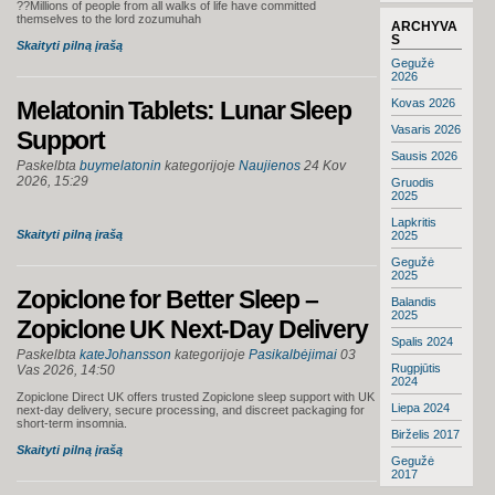
??Millions of people from all walks of life have committed
themselves to the lord zozumuhah
ARCHYVA
S
Skaityti pilną įrašą
Gegužė
2026
Melatonin Tablets: Lunar Sleep
Kovas 2026
Vasaris 2026
Support
Sausis 2026
Paskelbta
buymelatonin
kategorijoje
Naujienos
24 Kov
2026, 15:29
Gruodis
2025
Lapkritis
Skaityti pilną įrašą
2025
Gegužė
2025
Zopiclone for Better Sleep –
Balandis
2025
Zopiclone UK Next-Day Delivery
Spalis 2024
Paskelbta
kateJohansson
kategorijoje
Pasikalbėjimai
03
Rugpjūtis
Vas 2026, 14:50
2024
Zopiclone Direct UK offers trusted Zopiclone sleep support with UK
Liepa 2024
next-day delivery, secure processing, and discreet packaging for
short-term insomnia.
Birželis 2017
Skaityti pilną įrašą
Gegužė
2017