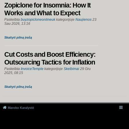
Zopiclone for Insomnia: How It
Works and What to Expect
Paskelbta
buyzopicloneonlineuk
kategorijoje
Naujienos
23
Sau 2026, 13:16
Skaityti pilną įrašą
Cut Costs and Boost Efficiency:
Outsourcing Tactics for Inflation
Paskelbta
InvoiceTemple
kategorijoje
Skelbimai
29 Gru
2025, 08:15
Skaityti pilną įrašą
Maroko Karalystė