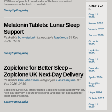
??Millions of people from all walks of life have committed
themselves to the lord zozumuhah
ARCHYVA
S
Skaityti pilną įrašą
Gegužė
2026
Melatonin Tablets: Lunar Sleep
Kovas 2026
Vasaris 2026
Support
Sausis 2026
Paskelbta
buymelatonin
kategorijoje
Naujienos
24 Kov
2026, 15:29
Gruodis
2025
Lapkritis
Skaityti pilną įrašą
2025
Gegužė
2025
Zopiclone for Better Sleep –
Balandis
2025
Zopiclone UK Next-Day Delivery
Spalis 2024
Paskelbta
kateJohansson
kategorijoje
Pasikalbėjimai
03
Rugpjūtis
Vas 2026, 14:50
2024
Zopiclone Direct UK offers trusted Zopiclone sleep support with UK
Liepa 2024
next-day delivery, secure processing, and discreet packaging for
short-term insomnia.
Birželis 2017
Skaityti pilną įrašą
Gegužė
2017