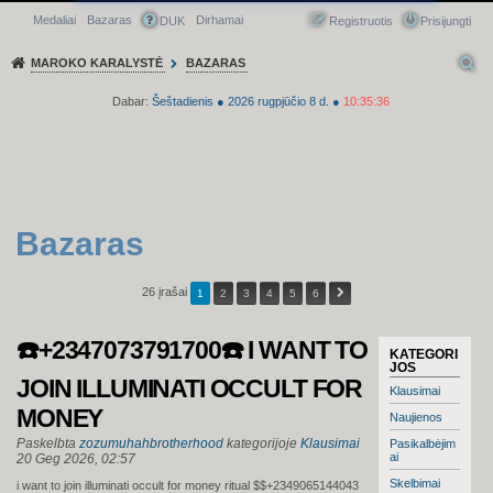
Medaliai
Bazaras
Dirhamai
Greitasis meniu
DUK
Registruotis
Prisijungti
MAROKO KARALYSTĖ
BAZARAS
Dabar:
Šeštadienis
●
2026
rugpjūčio 8 d.
●
10:35:36
Bazaras
26 įrašai
1
2
3
4
5
6
☎️+2347073791700☎️ I WANT TO
KATEGORI
JOS
JOIN ILLUMINATI OCCULT FOR
Klausimai
MONEY
Naujienos
Paskelbta
zozumuhahbrotherhood
kategorijoje
Klausimai
Pasikalbėjim
ai
20 Geg 2026, 02:57
Skelbimai
i want to join illuminati occult for money ritual $$+2349065144043