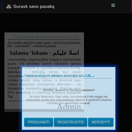
Surask savo pasaką
TŪKSTANČIO IR VIENOS NAKTIES ŠALYJE...
„Dvi nendrės geria iš to paties upelio. Viena iš jų tuščiavidurė,
kita – cukranendrė“ – marokiečių patarlė.
Salamu 'lekum - اسلا عليكم
Užsimerkite, užgniaužkite kvapą ir užsidenkite
ausis. Čia įprastos juslės nepadės geriau
suprasti ir pažinti šį egzotika kvepiantį kraštą.
Marokas – stebuklų žemė, kur saulė
TŪKSTANČIO IR VIENOS NAKTIES ŠALYJE...:
beprotiškai kaitina, vėjas švelniau už motinos
rankas glosto Jūsų kūnus, o žmonės kaip
niekur pasaulyje paslaptingi. Marokas – tai
tūkstančio karalysčių karalystė. Plačiau apie
Mrehba, tautieti ar tiesiog pakeleivi!
RPG kontekstą ir siūlomus veikėjus skaitykite
Jei tavo širdis tyra, kaip vaiko, esi smalsus ir tiki magija bei
ČIA
.
stebuklais, junkis prie vakarietiškojo Maroko ir pasinerk į kupiną
nuotykių bei avantiūros pasaulį!
Admin
PRISIJUNGTI
REGISTRUOTIS
NERODYTI