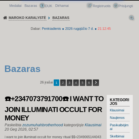
Medaliai
Bazaras
Dirhamai
Greitasis meniu
DUK
Registruotis
Prisijungti
MAROKO KARALYSTĖ
BAZARAS
Dabar:
Penktadienis
●
2026
rugpjūčio 7 d.
●
21:12:46
Bazaras
26 įrašai
1
2
3
4
5
6
☎️+2347073791700☎️ I WANT TO
KATEGORI
JOS
JOIN ILLUMINATI OCCULT FOR
Klausimai
MONEY
Naujienos
Paskelbta
zozumuhahbrotherhood
kategorijoje
Klausimai
Pasikalbėjim
ai
20 Geg 2026, 02:57
Skelbimai
i want to join illuminati occult for money ritual $$+2349065144043