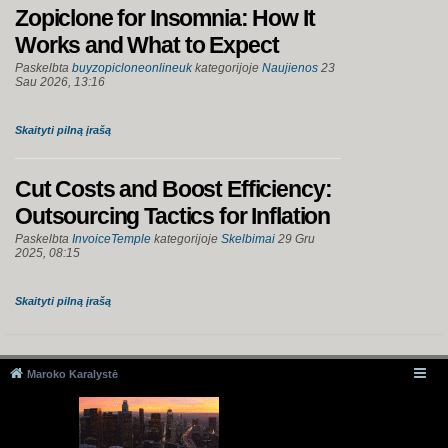
Zopiclone for Insomnia: How It
Works and What to Expect
Paskelbta
buyzopicloneonlineuk
kategorijoje
Naujienos
23
Sau 2026, 13:16
Skaityti pilną įrašą
Cut Costs and Boost Efficiency:
Outsourcing Tactics for Inflation
Paskelbta
InvoiceTemple
kategorijoje
Skelbimai
29 Gru
2025, 08:15
Skaityti pilną įrašą
Maroko Karalystė