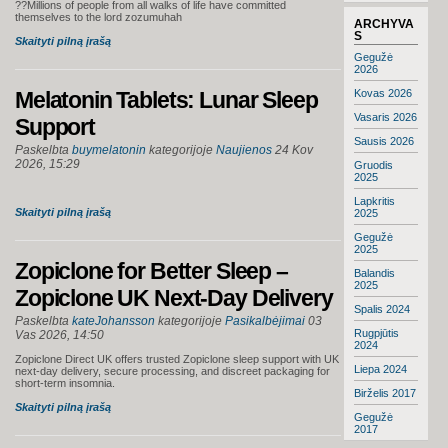
??Millions of people from all walks of life have committed
themselves to the lord zozumuhah
ARCHYVA
S
Skaityti pilną įrašą
Gegužė
2026
Melatonin Tablets: Lunar Sleep
Kovas 2026
Vasaris 2026
Support
Sausis 2026
Paskelbta
buymelatonin
kategorijoje
Naujienos
24 Kov
2026, 15:29
Gruodis
2025
Lapkritis
Skaityti pilną įrašą
2025
Gegužė
2025
Zopiclone for Better Sleep –
Balandis
2025
Zopiclone UK Next-Day Delivery
Spalis 2024
Paskelbta
kateJohansson
kategorijoje
Pasikalbėjimai
03
Rugpjūtis
Vas 2026, 14:50
2024
Zopiclone Direct UK offers trusted Zopiclone sleep support with UK
Liepa 2024
next-day delivery, secure processing, and discreet packaging for
short-term insomnia.
Birželis 2017
Skaityti pilną įrašą
Gegužė
2017