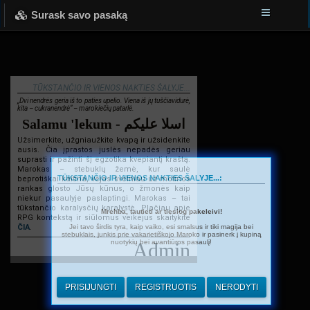
Surask savo pasaką
TŪKSTANČIO IR VIENOS NAKTIES ŠALYJE...
„Dvi nendrės geria iš to paties upelio. Viena iš jų tuščiavidurė,
kita – cukranendrė“ – marokiečių patarlė.
Salamu 'lekum - اسلا عليكم
Užsimerkite, užgniaužkite kvapą ir užsidenkite
ausis. Čia įprastos juslės nepadės geriau
suprasti ir pažinti šį egzotika kvepiantį kraštą.
Marokas – stebuklų žemė, kur saulė
TŪKSTANČIO IR VIENOS NAKTIES ŠALYJE...:
beprotiškai kaitina, vėjas švelniau už motinos
rankas glosto Jūsų kūnus, o žmonės kaip
niekur pasaulyje paslaptingi. Marokas – tai
tūkstančio karalysčių karalystė. Plačiau apie
Mrehba, tautieti ar tiesiog pakeleivi!
RPG kontekstą ir siūlomus veikėjus skaitykite
Jei tavo širdis tyra, kaip vaiko, esi smalsus ir tiki magija bei
ČIA
.
stebuklais, junkis prie vakarietiškojo Maroko ir pasinerk į kupiną
nuotykių bei avantiūros pasaulį!
Admin
PRISIJUNGTI
REGISTRUOTIS
NERODYTI