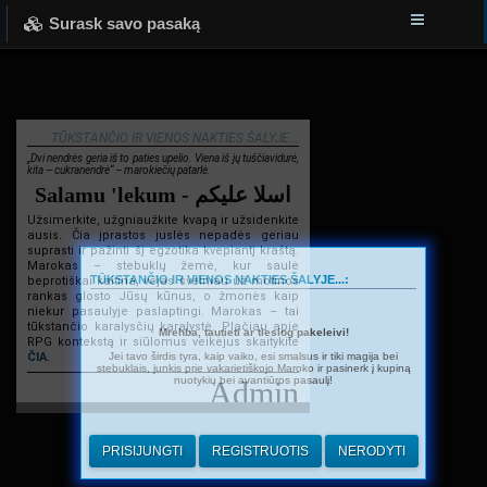
Surask savo pasaką
TŪKSTANČIO IR VIENOS NAKTIES ŠALYJE...
„Dvi nendrės geria iš to paties upelio. Viena iš jų tuščiavidurė,
kita – cukranendrė“ – marokiečių patarlė.
Salamu 'lekum - اسلا عليكم
Užsimerkite, užgniaužkite kvapą ir užsidenkite
ausis. Čia įprastos juslės nepadės geriau
suprasti ir pažinti šį egzotika kvepiantį kraštą.
Marokas – stebuklų žemė, kur saulė
TŪKSTANČIO IR VIENOS NAKTIES ŠALYJE...:
beprotiškai kaitina, vėjas švelniau už motinos
rankas glosto Jūsų kūnus, o žmonės kaip
niekur pasaulyje paslaptingi. Marokas – tai
tūkstančio karalysčių karalystė. Plačiau apie
Mrehba, tautieti ar tiesiog pakeleivi!
RPG kontekstą ir siūlomus veikėjus skaitykite
Jei tavo širdis tyra, kaip vaiko, esi smalsus ir tiki magija bei
ČIA
.
stebuklais, junkis prie vakarietiškojo Maroko ir pasinerk į kupiną
nuotykių bei avantiūros pasaulį!
Admin
PRISIJUNGTI
REGISTRUOTIS
NERODYTI