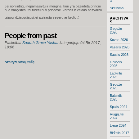
ai
Jei nori intrigų nepamaišytų ir mergina ,kuri yra pažadėta princui
Skelbimai
nuo vaikystės. tai turėtų būti princesė. vardas ir veidas nesvarbu.
taipogi džiaugčiausi,jei atsirastų seserų ar broliu ;)
ARCHYVA
S
Gegužė
2026
People from past
Kovas 2026
Paskelbta
Saarah Grace Yashar
kategorijoje
04 Bir 2017,
19:06
Vasaris 2026
Sausis 2026
Skaityti pilną įrašą
Gruodis
2025
Lapkritis
2025
Gegužė
2025
Balandis
2025
Spalis 2024
Rugpjūtis
2024
Liepa 2024
Birželis 2017