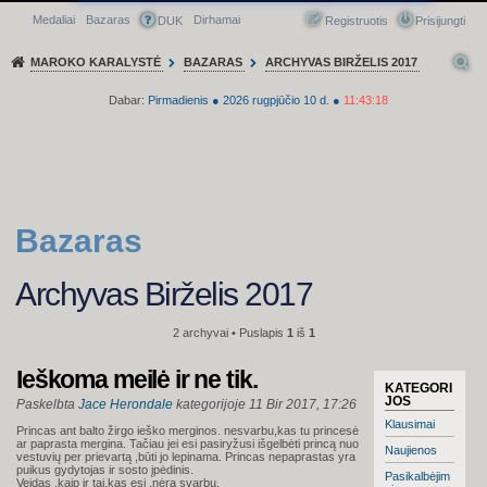
Medaliai
Bazaras
Dirhamai
Greitasis meniu
DUK
Registruotis
Prisijungti
MAROKO KARALYSTĖ
BAZARAS
ARCHYVAS BIRŽELIS 2017
Dabar:
Pirmadienis
●
2026
rugpjūčio 10 d.
●
11:43:18
Bazaras
Archyvas Birželis 2017
2 archyvai • Puslapis
1
iš
1
Ieškoma meilė ir ne tik.
KATEGORI
JOS
Paskelbta
Jace Herondale
kategorijoje
11 Bir 2017, 17:26
Klausimai
Princas ant balto žirgo ieško merginos. nesvarbu,kas tu princesė
ar paprasta mergina. Tačiau jei esi pasiryžusi išgelbėti princą nuo
Naujienos
vestuvių per prievartą ,būti jo lepinama. Princas nepaprastas yra
puikus gydytojas ir sosto įpėdinis.
Pasikalbėjim
Veidas ,kaip ir tai,kas esi ,nėra svarbu.