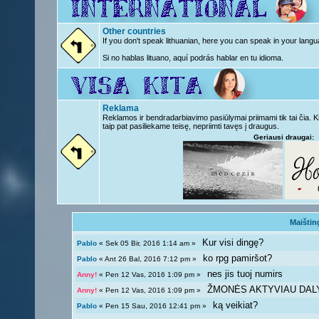
Other countries
If you don't speak lithuanian, here you can speak in your langu
Si no hablas lituano, aquí podrás hablar en tu idioma.
Reklama
Reklamos ir bendradarbiavimo pasiūlymai priimami tik tai čia. 
taip pat pasiliekame teisę, nepriimti tavęs į draugus.
Geriausi draugai:
Maištin
Kur visi dingę?
Pablo
« Sek 05 Bir, 2016 1:14 am »
ko rpg pamiršot?
Pablo
« Ant 26 Bal, 2016 7:12 pm »
nes jis tuoj numirs
Anny!
« Pen 12 Vas, 2016 1:09 pm »
ŽMONĖS AKTYVIAU DAL
Anny!
« Pen 12 Vas, 2016 1:09 pm »
ką veikiat?
Pablo
« Pen 15 Sau, 2016 12:41 pm »