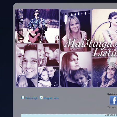
Prisijun
Prisijungti
Registruotis