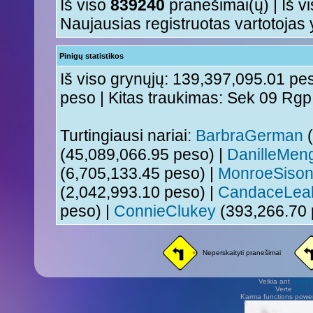
Iš viso
839240
pranešimai(ų) | Iš v
Naujausias registruotas vartotojas
Pinigų statistikos
Iš viso grynųjų: 139,397,095.01 pes
peso | Kitas traukimas: Sek 09 Rg
Turtingiausi nariai:
BarbraGerman
(
(45,089,066.95 peso) |
DanilleMen
(6,705,133.45 peso) |
MonroeSiso
(2,042,993.10 peso) |
CandaceLea
peso) |
ConnieClukey
(393,266.70 
Neperskaityti pranešimai
Veikia ant
phpB
Vertė
Viliu
Karma functions pow