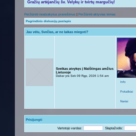
Gražių artėjančių šv. Velykų ir tvirtų margučių!
Peržiūrėti neatsakytus pranešimus
|
Peržiūrėti aktyvias temas
Pagrindinis diskusijų puslapis
Jau vėlu, Svečias, ar ne laikas miegoti?
Sveikas atvykęs į Maištingas amžius
Lietuvoje
Dabar yra Sek 09 Rgp, 2026 1:54 am
Info
Pokalbiai
Nariai
Prisijungti
Vartotojo vardas:
Slaptažodis: