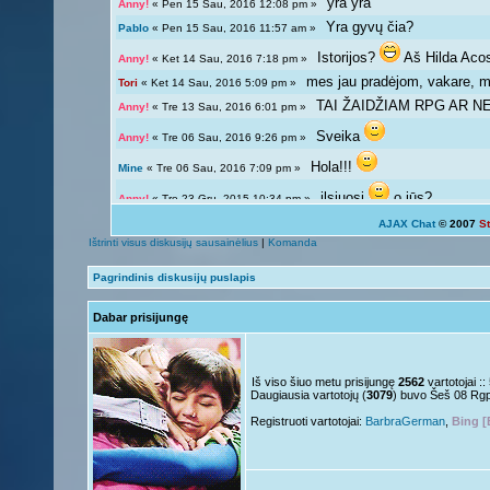
yra yra
Anny!
« Pen 15 Sau, 2016 12:08 pm »
Yra gyvų čia?
Pablo
« Pen 15 Sau, 2016 11:57 am »
Istorijos?
Aš Hilda Aco
Anny!
« Ket 14 Sau, 2016 7:18 pm »
mes jau pradėjom, vakare, ma
Tori
« Ket 14 Sau, 2016 5:09 pm »
TAI ŽAIDŽIAM RPG AR NE?
Anny!
« Tre 13 Sau, 2016 6:01 pm »
Sveika
Anny!
« Tre 06 Sau, 2016 9:26 pm »
Hola!!!
Mine
« Tre 06 Sau, 2016 7:09 pm »
ilsiuosi
o jūs?
Anny!
« Tre 23 Gru, 2015 10:34 pm »
AJAX Chat
© 2007
S
Ką veikiat?
Tori
« Tre 23 Gru, 2015 12:04 pm »
Ištrinti visus diskusijų sausainėlius
|
Komanda
Žinoma, bet ne visada 
Giedryte.
« Pen 18 Rgs, 2015 7:02 pm »
Pagrindinis diskusijų puslapis
galima ir atsipalaiduoti n
Anny!
« Sek 13 Rgs, 2015 9:54 pm »
Dabar prisijungę
Mokslai
D
Giedryte.
« Sek 13 Rgs, 2015 7:40 pm »
kodėl ne linksmuolė? kas ta
Anny!
« Pir 07 Rgs, 2015 9:14 pm »
Nelabai..
Giedryte.
« Pir 07 Rgs, 2015 7:36 pm »
Iš viso šiuo metu prisijungę
2562
vartotojai :
Daugiausia vartotojų (
3079
) buvo Šeš 08 Rg
o tu?
Juk irgi
Anny!
« Pen 04 Rgs, 2015 9:51 pm »
Registruoti vartotojai:
BarbraGerman
,
Bing [
Linksmuolės :/
Giedryte.
« Pen 04 Rgs, 2015 5:29 pm »
ačiū ačiū
ir jus
Nesquik
« Ant 01 Rgs, 2015 6:12 pm »