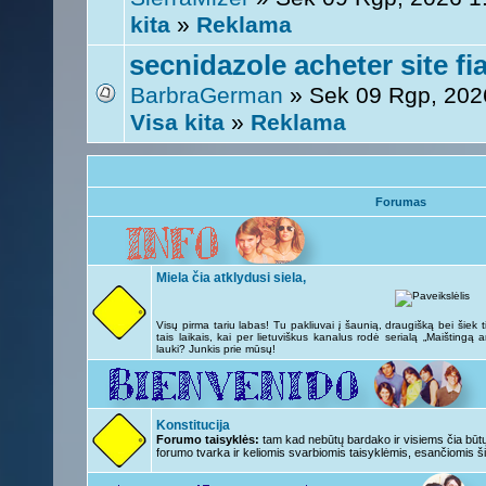
kita
»
Reklama
secnidazole acheter site fi
BarbraGerman
» Sek 09 Rgp, 202
Visa kita
»
Reklama
Forumas
Miela čia atklydusi siela,
Visų pirma tariu labas! Tu pakliuvai į šaunią, draugišką bei šiek
tais laikais, kai per lietuviškus kanalus rodė serialą „Maištingą 
lauki? Junkis prie mūsų!
Konstitucija
Forumo taisyklės:
tam kad nebūtų bardako ir visiems čia būtų 
forumo tvarka ir keliomis svarbiomis taisyklėmis, esančiomis ši