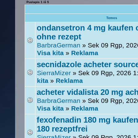
Puslapis
1
iš
5
Temos
ondansetron 4 mg kaufen 
ohne rezept
BarbraGerman
» Sek 09 Rgp, 202
Visa kita
»
Reklama
secnidazole acheter source
SierraMizer
» Sek 09 Rgp, 2026 1
kita
»
Reklama
acheter vidalista 20 mg ach
BarbraGerman
» Sek 09 Rgp, 202
Visa kita
»
Reklama
fexofenadin 180 mg kaufen
180 rezeptfrei
SierraMizer
» Sek 09 Rgp, 2026 1