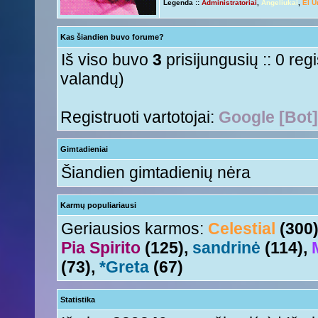
Legenda ::
Administratoriai
,
Angeliukai
,
El U
Ir tave
Anny!
« Ant 01 Rgs, 2015 11:50 am »
Su naujais mokslo metais
Tori
« Ant 01 Rgs, 2015 11:17 am »
Kas šiandien buvo forume?
aha
Nesquik
« Šeš 11 Lie, 2015 5:18 pm »
Iš viso buvo
3
prisijungusių :: 0 reg
valandų)
Registruoti vartotojai:
Google [Bot]
Gimtadieniai
Šiandien gimtadienių nėra
Karmų populiariausi
Geriausios karmos:
Celestial
(300
Pia Spirito
(125),
sandrinė
(114),
(73),
*Greta
(67)
Statistika