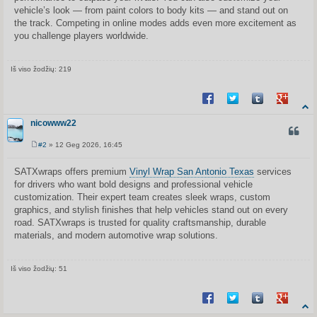
vehicle’s look — from paint colors to body kits — and stand out on
the track. Competing in online modes adds even more excitement as
you challenge players worldwide.
Iš viso žodžių: 219
Share on Facebook
Share on Twitter
Share on Tum
Share o
nicowww22
CITUO
#2
» 12 Geg 2026, 16:45
S
t
a
SATXwraps offers premium
Vinyl Wrap San Antonio Texas
services
n
for drivers who want bold designs and professional vehicle
d
a
customization. Their expert team creates sleek wraps, custom
r
graphics, and stylish finishes that help vehicles stand out on every
t
i
road. SATXwraps is trusted for quality craftsmanship, durable
n
materials, and modern automotive wrap solutions.
ė
Iš viso žodžių: 51
Share on Facebook
Share on Twitter
Share on Tum
Share o