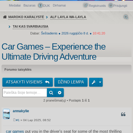
Medaliai
Bazaras
Dirhamai
Greitasis meniu
DUK
Registruotis
Prisijungti
MAROKO KARALYSTĖ
ALF LAYLA WA-LAYLA
TAI KAS SVARBIAUSIA
Dabar:
Šeštadienis
●
2026
rugpjūčio 8 d.
●
10:41:20
Car Games – Experience the
Ultimate Driving Adventure
Forumo taisyklės
ATSAKYTI VISIEMS
DŽINO LEMPA
2 pranešimai(ų) • Puslapis
1
iš
1
annakylie
CITUO
#1
» 04 Lap 2025, 08:52
S
t
a
car games
put you in the driver’s seat for some of the most thrilling