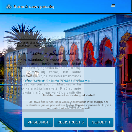
Surask savo pasaką
TŪKSTANČIO IR VIENOS NAKTIES ŠALYJE...
„Dvi nendrės geria iš to paties upelio. Viena iš jų tuščiavidurė,
kita – cukranendrė“ – marokiečių patarlė.
Salamu 'lekum - اسلا عليكم
Užsimerkite, užgniaužkite kvapą ir užsidenkite
ausis. Čia įprastos juslės nepadės geriau
suprasti ir pažinti šį egzotika kvepiantį kraštą.
Marokas – stebuklų žemė, kur saulė
beprotiškai kaitina, vėjas švelniau už motinos
rankas glosto Jūsų kūnus, o žmonės kaip
TŪKSTANČIO IR VIENOS NAKTIES ŠALYJE...:
niekur pasaulyje paslaptingi. Marokas – tai
tūkstančio karalysčių karalystė. Plačiau apie
RPG kontekstą ir siūlomus veikėjus skaitykite
Mrehba, tautieti ar tiesiog pakeleivi!
ČIA
.
Jei tavo širdis tyra, kaip vaiko, esi smalsus ir tiki magija bei
Admin
stebuklais, junkis prie vakarietiškojo Maroko ir pasinerk į kupiną
nuotykių bei avantiūros pasaulį!
PRISIJUNGTI
REGISTRUOTIS
NERODYTI