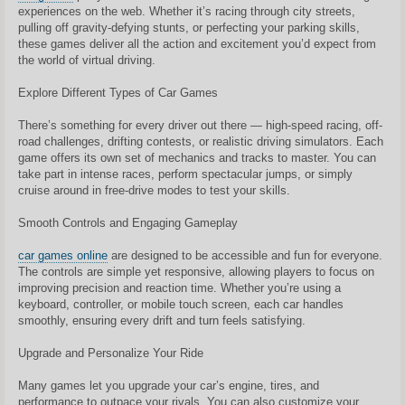
n
experiences on the web. Whether it’s racing through city streets,
d
a
pulling off gravity-defying stunts, or perfecting your parking skills,
r
these games deliver all the action and excitement you’d expect from
t
i
the world of virtual driving.
n
ė
Explore Different Types of Car Games
There’s something for every driver out there — high-speed racing, off-
road challenges, drifting contests, or realistic driving simulators. Each
game offers its own set of mechanics and tracks to master. You can
take part in intense races, perform spectacular jumps, or simply
cruise around in free-drive modes to test your skills.
Smooth Controls and Engaging Gameplay
car games online
are designed to be accessible and fun for everyone.
The controls are simple yet responsive, allowing players to focus on
improving precision and reaction time. Whether you’re using a
keyboard, controller, or mobile touch screen, each car handles
smoothly, ensuring every drift and turn feels satisfying.
Upgrade and Personalize Your Ride
Many games let you upgrade your car’s engine, tires, and
performance to outpace your rivals. You can also customize your