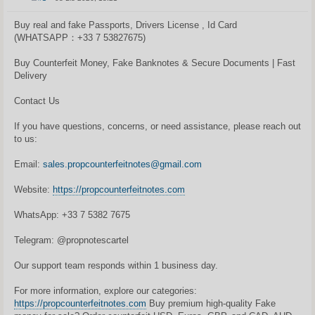
S
t
a
Buy real and fake Passports, Drivers License , Id Card
n
(WHATSAPP：+33 7 53827675)
d
a
r
Buy Counterfeit Money, Fake Banknotes & Secure Documents | Fast
t
i
Delivery
n
ė
Contact Us
If you have questions, concerns, or need assistance, please reach out
to us:
Email:
sales.propcounterfeitnotes@gmail.com
Website:
https://propcounterfeitnotes.com
WhatsApp: +33 7 5382 7675
Telegram: @propnotescartel
Our support team responds within 1 business day.
For more information, explore our categories:
https://propcounterfeitnotes.com
Buy premium high-quality Fake