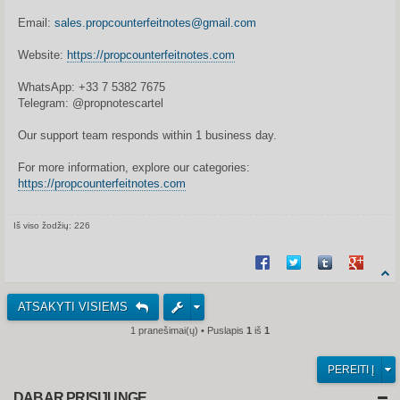
Email:
sales.propcounterfeitnotes@gmail.com
Website:
https://propcounterfeitnotes.com
WhatsApp: +33 7 5382 7675
Telegram: @propnotescartel
Our support team responds within 1 business day.
For more information, explore our categories:
https://propcounterfeitnotes.com
Iš viso žodžių: 226
Share on Facebook
Share on Twitter
Share on Tum
Share o
ATSAKYTI VISIEMS
1 pranešimai(ų) • Puslapis
1
iš
1
PEREITI Į
DABAR PRISIJUNGĘ