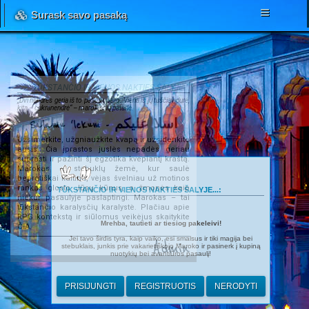
Surask savo pasaką
TŪKSTANČIO IR VIENOS NAKTIES ŠALYJE...
„Dvi nendrės geria iš to paties upelio. Viena iš jų tuščiavidurė,
kita – cukranendrė“ – marokiečių patarlė.
Salamu 'lekum - اسلا عليكم
Užsimerkite, užgniaužkite kvapą ir užsidenkite
ausis. Čia įprastos juslės nepadės geriau
suprasti ir pažinti šį egzotika kvepiantį kraštą.
Marokas – stebuklų žemė, kur saulė
beprotiškai kaitina, vėjas švelniau už motinos
rankas glosto Jūsų kūnus, o žmonės kaip
TŪKSTANČIO IR VIENOS NAKTIES ŠALYJE...:
niekur pasaulyje paslaptingi. Marokas – tai
tūkstančio karalysčių karalystė. Plačiau apie
RPG kontekstą ir siūlomus veikėjus skaitykite
Mrehba, tautieti ar tiesiog pakeleivi!
ČIA
.
Jei tavo širdis tyra, kaip vaiko, esi smalsus ir tiki magija bei
Admin
stebuklais, junkis prie vakarietiškojo Maroko ir pasinerk į kupiną
nuotykių bei avantiūros pasaulį!
PRISIJUNGTI
REGISTRUOTIS
NERODYTI