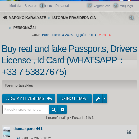
Medaliai
Bazaras
Dirhamai
Greitasis meniu
DUK
Registruotis
Prisijungti
MAROKO KARALYSTĖ
ISTORIJA PRASIDEDA ČIA
PERSONAŽAI
Dabar:
Penktadienis
●
2026
rugpjūčio 7 d.
●
05:29:17
Buy real and fake Passports, Drivers
License , Id Card (WHATSAPP：
+33 7 53827675)
Forumo taisyklės
ATSAKYTI VISIEMS
DŽINO LEMPA
1 pranešimai(ų) • Puslapis
1
iš
1
thomaspeter441
CITUO
#1
» 08 Lie 2026, 18:21