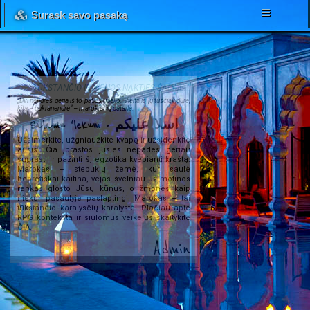
Surask savo pasaką
TŪKSTANČIO IR VIENOS NAKTIES ŠALYJE...
„Dvi nendrės geria iš to paties upelio. Viena iš jų tuščiavidurė,
kita – cukranendrė“ – marokiečių patarlė.
Salamu 'lekum - اسلا عليكم
Užsimerkite, užgniaužkite kvapą ir užsidenkite
ausis. Čia įprastos juslės nepadės geriau
suprasti ir pažinti šį egzotika kvepiantį kraštą.
Marokas – stebuklų žemė, kur saulė
beprotiškai kaitina, vėjas švelniau už motinos
rankas glosto Jūsų kūnus, o žmonės kaip
niekur pasaulyje paslaptingi. Marokas – tai
tūkstančio karalysčių karalystė. Plačiau apie
RPG kontekstą ir siūlomus veikėjus skaitykite
ČIA
.
Admin