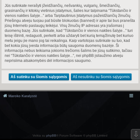
Jūs sutinkate nerašyti įžeidžiančių, nešvankių, vulgarių, šmeižiančių,
grasinančių ir kitokių vietinius įstatymus, šalies kur talpinama “Tūkstančio ir
vienos nakties šalyje...” arba Tarptautinius Įstatymus pažeidžiančių žinučių.
Priešingu atveju tuojau pat būsite blokuotas (banned) ir apie tai bus pranešta
jūsų Interneto paslaugų teikėjui. Visų žinučių IP adresas yra įrašomas į
duomenų bazę. Jūs sutinkate, kad “Tūkstančio ir vienos nakties šalyje...” turi
teisę ištrinti, redaguoti, perkelti arba uždaryti bet kurią temą/žinutę bet kuriuo
metu jeigu jie mano jog tai reikalinga. Kaip vartotojas sutinkate su tuo, kad
bet kokia jūsų įvesta informacija būtų saugoma duomenų bazėje. Ši
informacija nebus teikiama jokioms trečioms šalims be jūsų sutikimo, tačiau
nei “Tūkstančio ir vienos nakties šalyje...”, nei phpBB įsilaužimo atveju
neprisiima atsakomybės dėl informacijos saugumo.
Maroko Karalystė
⇩
Veikia su
phpBB
® Forum Software © phpBB Limited