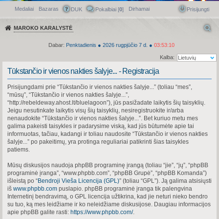
Medaliai
Bazaras
Dirhamai
Greitasis meniu
DUK
Pokalbiai [
0
]
Prisijungti
MAROKO KARALYSTĖ
Dabar:
Penktadienis
●
2026
rugpjūčio 7 d.
●
03:53:10
Kalba:
Tūkstančio ir vienos nakties šalyje... - Registracija
Prisijungdami prie “Tūkstančio ir vienos nakties šalyje...” (toliau “mes”,
“mūsų”, “Tūkstančio ir vienos nakties šalyje...”,
“http://rebeldeway.ahost.lt/bluelagoon”), jūs pasižadate laikytis šių taisyklių.
Jeigu nesutinkate laikytis visų šių taisyklių, nesiregistruokite ir/arba
nenaudokite “Tūkstančio ir vienos nakties šalyje...”. Bet kuriuo metu mes
galima pakeisti taisykles ir padarysime viską, kad jūs būtumėte apie tai
informuotas, tačiau, kadangi ir toliau naudosite “Tūkstančio ir vienos nakties
šalyje...” po pakeitimų, yra protinga reguliariai patikrinti šias taisykles
patiems.
Mūsų diskusijos naudoja phpBB programinę įrangą (toliau “jie”, “jų”, “phpBB
programinė įranga”, “www.phpbb.com”, “phpBB Grupė”, “phpBB Komanda”)
išleistą po “
Bendroji Vieša Licencija (GPL)
” (toliau “GPL”). Ją galima atsisiųsti
iš
www.phpbb.com
puslapio. phpBB programinė įranga tik palengvina
Internetinį bendravimą, o GPL licencija užtikrina, kad jie neturi nieko bendro
su tuo, ką mes leidžiame ir ko neleidžiame diskusijose. Daugiau informacijos
apie phpBB galite rasti:
https://www.phpbb.com/
.