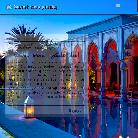
Surask savo pasaką
TŪKSTANČIO IR VIENOS NAKTIES ŠALYJE...
„Dvi nendrės geria iš to paties upelio. Viena iš jų tuščiavidurė,
kita – cukranendrė“ – marokiečių patarlė.
Salamu 'lekum - اسلا عليكم
Užsimerkite, užgniaužkite kvapą ir užsidenkite
ausis. Čia įprastos juslės nepadės geriau
suprasti ir pažinti šį egzotika kvepiantį kraštą.
Marokas – stebuklų žemė, kur saulė
beprotiškai kaitina, vėjas švelniau už motinos
rankas glosto Jūsų kūnus, o žmonės kaip
niekur pasaulyje paslaptingi. Marokas – tai
tūkstančio karalysčių karalystė. Plačiau apie
RPG kontekstą ir siūlomus veikėjus skaitykite
ČIA
.
Admin