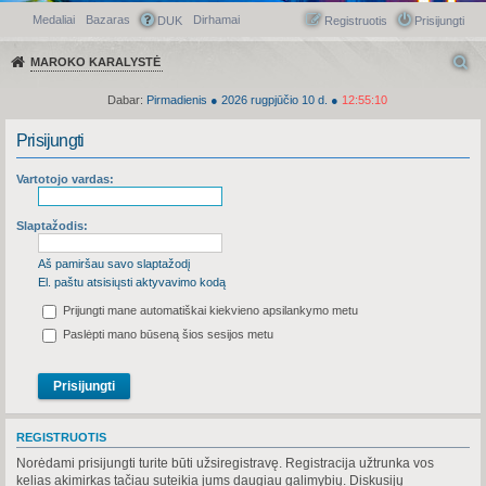
Medaliai
Bazaras
Dirhamai
Greitasis meniu
DUK
Registruotis
Prisijungti
MAROKO KARALYSTĖ
Dabar:
Pirmadienis
●
2026
rugpjūčio 10 d.
●
12:55:10
Prisijungti
Vartotojo vardas:
Slaptažodis:
Aš pamiršau savo slaptažodį
El. paštu atsisiųsti aktyvavimo kodą
Prijungti mane automatiškai kiekvieno apsilankymo metu
Paslėpti mano būseną šios sesijos metu
REGISTRUOTIS
Norėdami prisijungti turite būti užsiregistravę. Registracija užtrunka vos
kelias akimirkas tačiau suteikia jums daugiau galimybių. Diskusijų