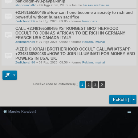
banklogin-Wu-paypal-ship
shopdumps87
» 06 Rgp 2026, 20:32 » forume
Tai kas svarbiausia
+2348166580486 #How can I one become a society to rich and
powerful without human sacrifice
Zedichorah86
» 07 Rgp 2026, 09:05 » forume
Personažai
CALL +2348166580486 #STRONGEST BROTHERHOOD
OCCULT TO JOIN AS AFRICAN TO BE RICH IN GERMANY
FRANCE USA CANADA ITALY
Zedichorah86
» 07 Rgp 2026, 09:00 » forume
Reklamų mainai
@ZEDICHORAH BROTHERHOOD OCCULT CALL/WHATSAPP
+2348166580486 #HOW TO JOIN ILLUMINATI FOR MONEY AND
POWERS IN USA, UK.
Zedichorah86
» 07 Rgp 2026, 08:56 » forume
Reklamų mainai
Paieška rado 61 atitikmenis(ų)
1
2
3
PEREITI Į
Maroko Karalystė