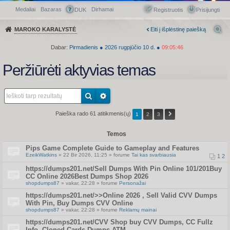
Medaliai
Bazaras
Dirhamai
Greitasis meniu
DUK
Registruotis
Prisijungti
MAROKO KARALYSTĖ
Eiti į išplėstinę paiešką
Dabar:
Pirmadienis
●
2026
rugpjūčio 10 d.
●
09:05:46
Peržiūrėti aktyvias temas
Paieška rado 61 atitikmenis(ų)
1
2
3
Temos
Pips Game Complete Guide to Gameplay and Features
EzeikWatkins
» 22 Bir 2026, 11:25 » forume
Tai kas svarbiausia
1
2
https://dumps201.net/Sell Dumps With Pin Online 101/201Buy
CC Online 2026Best Dumps Shop 2026
shopdumps87
» vakar, 22:28 » forume
Personažai
https://dumps201.net/>>Online 2026 , Sell Valid CVV Dumps
With Pin, Buy Dumps CVV Online
shopdumps87
» vakar, 22:28 » forume
Reklamų mainai
https://dumps201.net/CVV Shop buy CVV Dumps, CC Fullz
Info, Cloned Cards Dumps ATM