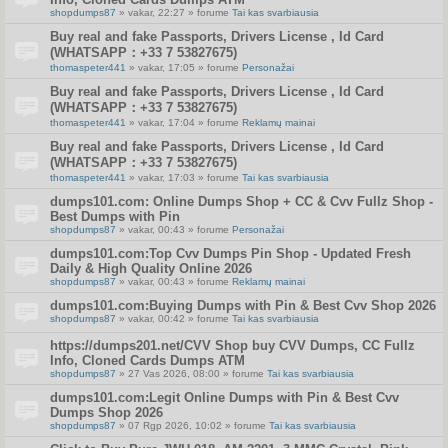
shopdumps87
» vakar, 22:27 » forume
Tai kas svarbiausia
Buy real and fake Passports, Drivers License , Id Card
(WHATSAPP：+33 7 53827675)
thomaspeter441
» vakar, 17:05 » forume
Personažai
Buy real and fake Passports, Drivers License , Id Card
(WHATSAPP：+33 7 53827675)
thomaspeter441
» vakar, 17:04 » forume
Reklamų mainai
Buy real and fake Passports, Drivers License , Id Card
(WHATSAPP：+33 7 53827675)
thomaspeter441
» vakar, 17:03 » forume
Tai kas svarbiausia
dumps101.com: Online Dumps Shop + CC & Cvv Fullz Shop -
Best Dumps with Pin
shopdumps87
» vakar, 00:43 » forume
Personažai
dumps101.com:Top Cvv Dumps Pin Shop - Updated Fresh
Daily & High Quality Online 2026
shopdumps87
» vakar, 00:43 » forume
Reklamų mainai
dumps101.com:Buying Dumps with Pin & Best Cvv Shop 2026
shopdumps87
» vakar, 00:42 » forume
Tai kas svarbiausia
https://dumps201.net/CVV Shop buy CVV Dumps, CC Fullz
Info, Cloned Cards Dumps ATM
shopdumps87
» 27 Vas 2026, 08:00 » forume
Tai kas svarbiausia
dumps101.com:Legit Online Dumps with Pin & Best Cvv
Dumps Shop 2026
shopdumps87
» 07 Rgp 2026, 10:02 » forume
Tai kas svarbiausia