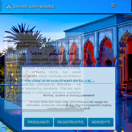
Surask savo pasaką
TŪKSTANČIO IR VIENOS NAKTIES ŠALYJE...
„Dvi nendrės geria iš to paties upelio. Viena iš jų tuščiavidurė,
kita – cukranendrė“ – marokiečių patarlė.
Salamu 'lekum - اسلا عليكم
Užsimerkite, užgniaužkite kvapą ir užsidenkite
ausis. Čia įprastos juslės nepadės geriau
suprasti ir pažinti šį egzotika kvepiantį kraštą.
Marokas – stebuklų žemė, kur saulė
beprotiškai kaitina, vėjas švelniau už motinos
rankas glosto Jūsų kūnus, o žmonės kaip
TŪKSTANČIO IR VIENOS NAKTIES ŠALYJE...:
niekur pasaulyje paslaptingi. Marokas – tai
tūkstančio karalysčių karalystė. Plačiau apie
RPG kontekstą ir siūlomus veikėjus skaitykite
Mrehba, tautieti ar tiesiog pakeleivi!
ČIA
.
Jei tavo širdis tyra, kaip vaiko, esi smalsus ir tiki magija bei
Admin
stebuklais, junkis prie vakarietiškojo Maroko ir pasinerk į kupiną
nuotykių bei avantiūros pasaulį!
PRISIJUNGTI
REGISTRUOTIS
NERODYTI