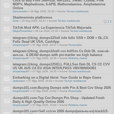
Click to Buy Pure JWH-018, AM-2201, 3-MMC Crystal, Pink
MDPV, Mephedrone, 6-APB, Methoxetamine, Amphetamine
Online
blancatrader
» 06 Rgp 2026, 22:30 » forume
Tai kas svarbiausia
Skaitmeninės platformos
Zorie
» 25 Geg 2026, 02:47 » forume
Tai kas svarbiausia
1
2
TikTok Mod APK: La Experiencia TikTok Mejorada
DiegoFernandez
» 06 Lie 2024, 12:30 » forume
Tai kas svarbiausia
telegram:@king_dumps12Sell info fullz SSN + DOB + DL,CS
Fullz Dead UK USA, CashApp
shopdumps87
» 07 Rgp 2026, 19:37 » forume
Personažai
telegram:@king_dumps12sell cvv fullSsn Cs Dob DL :usa-uk-
aus-ca.. & DEAD dumps with pin-tranfer wu high balance
shopdumps87
» 07 Rgp 2026, 19:36 » forume
Reklamų mainai
telegram:@king_dumps12SELL FULLSsn Dob DL CS CC CVV
US UK AUS CA EU ASIA INTER,PASS VBV/BIN/DOB1
shopdumps87
» 07 Rgp 2026, 19:35 » forume
Tai kas svarbiausia
Embarking on a Digital Heist: Your Guide to Repo Game
Jadearson
» 07 Rgp 2026, 10:54 » forume
Tai kas svarbiausia
dumps101.com:Buying Dumps with Pin & Best Cvv Shop 2026
shopdumps87
» 07 Rgp 2026, 10:04 » forume
Personažai
dumps101.com:Top Cvv Dumps Pin Shop - Updated Fresh
Daily & High Quality Online 2026
shopdumps87
» 07 Rgp 2026, 10:03 » forume
Reklamų mainai
dumps101.com>Sell cc/cvv 2026 dumps(asia-eu-us)-track1/2-