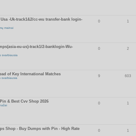
sa -Uk-track1&2/cc-wu transfer-bank login-
0
1
mų mainai
ps(asia-eu-us)-track1/2-banklogin-Wu-
0
2
s svarbiausia
ad of Key International Matches
9
603
s svarbiausia
in & Best Cvv Shop 2026
0
1
nažai
 Shop - Buy Dumps with Pin - High Rate
0
1