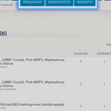
PRISIJUNGTI
REGISTRUOTIS
NERODYTI
Dirhamai
okalbiai [
0
]
mas
Pai
ATSAKYMAI
PERŽIŪRĖT
1, 3-MMC Crystal, Pink MDPV, Mephedrone,
0
1
e Online
mainai
1, 3-MMC Crystal, Pink MDPV, Mephedrone,
0
1
e Online
kas svarbiausia
k-track1&2-banklogin-wu transfer-paypal
0
1
nažai