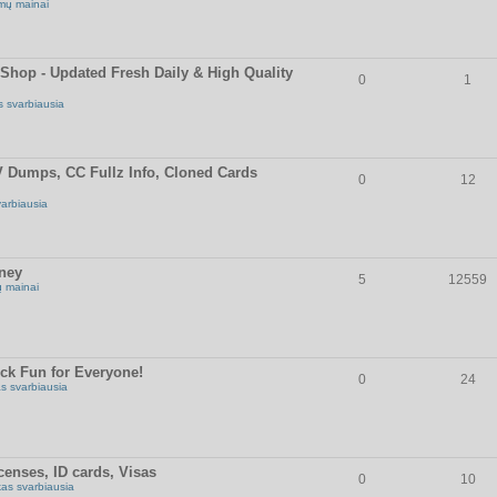
mų mainai
op - Updated Fresh Daily & High Quality
0
1
s svarbiausia
umps, CC Fullz Info, Cloned Cards
0
12
varbiausia
oney
5
12559
 mainai
ick Fun for Everyone!
0
24
as svarbiausia
censes, ID cards, Visas
0
10
kas svarbiausia