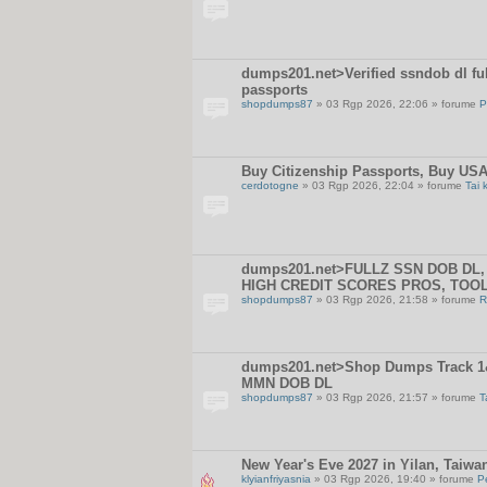
dumps201.net>Verified ssndob dl full
passports
shopdumps87
» 03 Rgp 2026, 22:06 » forume
P
Buy Citizenship Passports, Buy USA
cerdotogne
» 03 Rgp 2026, 22:04 » forume
Tai 
dumps201.net>FULLZ SSN DOB DL, 
HIGH CREDIT SCORES PROS, TOO
shopdumps87
» 03 Rgp 2026, 21:58 » forume
R
dumps201.net>Shop Dumps Track 1&2
MMN DOB DL
shopdumps87
» 03 Rgp 2026, 21:57 » forume
T
New Year's Eve 2027 in Yilan, Taiwa
klyianfriyasnia
» 03 Rgp 2026, 19:40 » forume
P