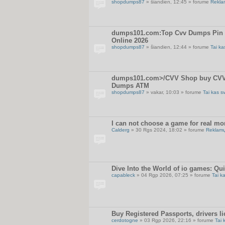
shopdumps87
» šiandien, 12:45 » forume
Rekla
dumps101.com:Top Cvv Dumps Pin Sh
Online 2026
shopdumps87
» šiandien, 12:44 » forume
Tai ka
dumps101.com>/CVV Shop buy CVV D
Dumps ATM
shopdumps87
» vakar, 10:03 » forume
Tai kas s
I can not choose a game for real m
Calderg
» 30 Rgs 2024, 18:02 » forume
Reklamų
Dive Into the World of io games: Qu
capableck
» 04 Rgp 2026, 07:25 » forume
Tai k
Buy Registered Passports, drivers li
cerdotogne
» 03 Rgp 2026, 22:16 » forume
Tai 