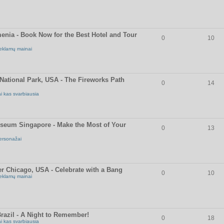
enia - Book Now for the Best Hotel and Tour
0
10
eklamų mainai
National Park, USA - The Fireworks Path
0
14
ai kas svarbiausia
useum Singapore - Make the Most of Your
0
13
ersonažai
r Chicago, USA - Celebrate with a Bang
0
10
eklamų mainai
razil - A Night to Remember!
0
18
ai kas svarbiausia