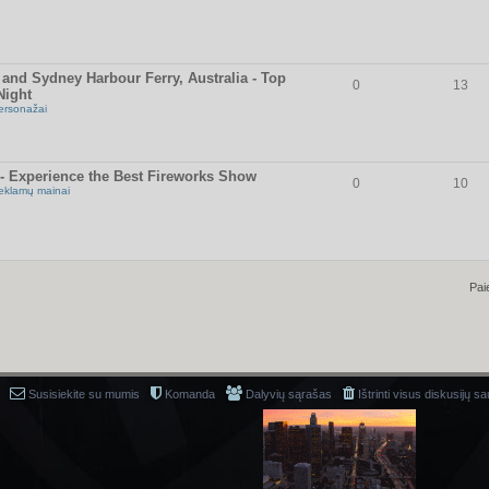
and Sydney Harbour Ferry, Australia - Top
0
13
Night
ersonažai
- Experience the Best Fireworks Show
0
10
eklamų mainai
Pai
Susisiekite su mumis
Komanda
Dalyvių sąrašas
Ištrinti visus diskusijų s