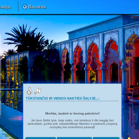
acija
Bazaras
TŪKSTANČIO IR VIENOS NAKTIES ŠALYJE...:
Mrehba, tautieti ar tiesiog pakeleivi!
Jei tavo širdis tyra, kaip vaiko, esi smalsus ir tiki magija bei
stebuklais, junkis prie vakarietiškojo Maroko ir pasinerk į kupiną
nuotykių bei avantiūros pasaulį!