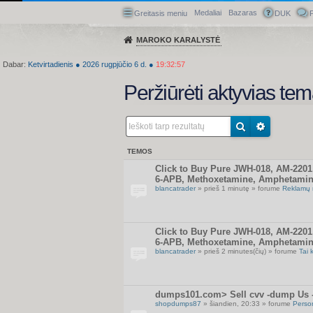
Medaliai
Bazaras
Greitasis meniu
DUK
P
MAROKO KARALYSTĖ
Dabar:
Ketvirtadienis
●
2026
rugpjūčio 6 d.
●
19:32:58
Peržiūrėti aktyvias te
TEMOS
Click to Buy Pure JWH-018, AM-220
6-APB, Methoxetamine, Amphetamin
blancatrader
» prieš 1 minutę » forume
Reklamų 
Click to Buy Pure JWH-018, AM-220
6-APB, Methoxetamine, Amphetamin
blancatrader
» prieš 2 minutes(čių) » forume
Tai 
dumps101.com> Sell cvv -dump Us -U
shopdumps87
» šiandien, 20:33 » forume
Perso