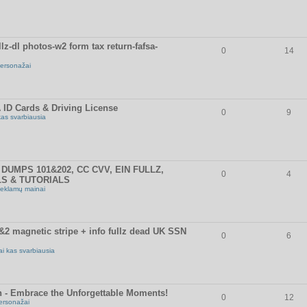
z-dl photos-w2 form tax return-fafsa-
0
14
ersonažai
 ID Cards & Driving License
0
9
kas svarbiausia
DUMPS 101&202, CC CVV, EIN FULLZ,
0
4
LS & TUTORIALS
eklamų mainai
 magnetic stripe + info fullz dead UK SSN
0
6
ai kas svarbiausia
n - Embrace the Unforgettable Moments!
0
12
ersonažai