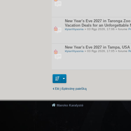
New Year's Eve 2027 in Taronga Zoo 
Vacation Deals for an Unforgettable 
klyianfriyasnia
» 03 Rgp 2026, 17:06 » forume
P
New Year's Eve 2027 in Tampa, USA 
klyianfriyasnia
» 03 Rgp 2026, 17:05 » forume
R
Eiti į išplėstinę paiešką
Maroko Karalystė