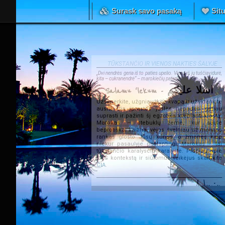
Surask savo pasaką
Situ
TŪKSTANČIO IR VIENOS NAKTIES ŠALYJE...
„Dvi nendrės geria iš to paties upelio. Viena iš jų tuščiavidurė,
kita – cukranendrė“ – marokiečių patarlė.
Salamu 'lekum - اسلا عليكم
Užsimerkite, užgniaužkite kvapą ir užsidenkite
ausis. Čia įprastos juslės nepadės geriau
suprasti ir pažinti šį egzotika kvepiantį kraštą.
Marokas – stebuklų žemė, kur saulė
beprotiškai kaitina, vėjas švelniau už motinos
rankas glosto Jūsų kūnus, o žmonės kaip
niekur pasaulyje paslaptingi. Marokas – tai
tūkstančio karalysčių karalystė. Plačiau apie
RPG kontekstą ir siūlomus veikėjus skaitykite
ČIA
.
Admin