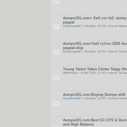
dumps101.com> Sell cvv full -dump U
paypal
shopdumps87
» šiandien, 20:33 » forume
Rekla
dumps101.com>Sell cc/cvv 2026 dum
paypal-ship
shopdumps87
» šiandien, 20:32 » forume
Tai ka
Young Talent Takes Center Stage Ahe
AllieShade
» 04 Bir 2026, 12:50 » forume
Tai ka
dumps101.com:Buying Dumps with P
shopdumps87
» šiandien, 12:45 » forume
Perso
dumps101.com:Best CC CVV & Dumps
and High Balance