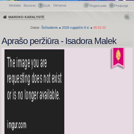
Medaliai
Bazaras
Dirhamai
Greitasis meniu
DUK
Registruotis
Prisijungti
MAROKO KARALYSTĖ
Dabar:
Šeštadienis
●
2026
rugpjūčio 8 d.
●
05:52:32
Aprašo peržiūra - Isadora Malek