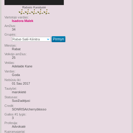
Rabato Karalystė
Vartotojo vardas:
Isadora Malek
Amžius:
34
Grupės:
Miestas:
Rabat
Veikėjo amžius:
25
Veidas:
Adelaide Kane
Vardas:
Goda
Nebūsiu iki:
01 Sau 2017
Tautybė:
marokietė
Statusas:
Susižadėjusi
Credit:
SONRISA/cherryblosso
Galios #1 lygis:
3
Profesija:
Advokatė
Kupranugariai: