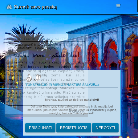
Surask savo pasaką
TŪKSTANČIO IR VIENOS NAKTIES ŠALYJE...
„Dvi nendrės geria iš to paties upelio. Viena iš jų tuščiavidurė,
kita – cukranendrė“ – marokiečių patarlė.
Salamu 'lekum - اسلا عليكم
Užsimerkite, užgniaužkite kvapą ir užsidenkite
ausis. Čia įprastos juslės nepadės geriau
suprasti ir pažinti šį egzotika kvepiantį kraštą.
Marokas – stebuklų žemė, kur saulė
beprotiškai kaitina, vėjas švelniau už motinos
rankas glosto Jūsų kūnus, o žmonės kaip
TŪKSTANČIO IR VIENOS NAKTIES ŠALYJE...:
niekur pasaulyje paslaptingi. Marokas – tai
tūkstančio karalysčių karalystė. Plačiau apie
RPG kontekstą ir siūlomus veikėjus skaitykite
Mrehba, tautieti ar tiesiog pakeleivi!
ČIA
.
Jei tavo širdis tyra, kaip vaiko, esi smalsus ir tiki magija bei
Admin
stebuklais, junkis prie vakarietiškojo Maroko ir pasinerk į kupiną
nuotykių bei avantiūros pasaulį!
PRISIJUNGTI
REGISTRUOTIS
NERODYTI