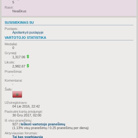
5
Rasė:
Neaiškus
SUSISIEKIMAS SU
Puslapis:
Apsilankyti puslapyje
VARTOTOJO STATISTIKA
Medaliai:
0
Grynieji:
1,317.06
Likutis:
2,982.67
Pranešimai:
-
Komentarai:
-
Šalis:
Užsiregistravo:
04 Lie 2016, 22:42
Paskutinį kartą prisijungė:
30 Gru 2017, 02:00
Iš viso pranešimų:
927 |
Ieškoti vartotojo pranešimų
(1.13% visų pranešimų / 0.25 pranešimų per dieną)
Aktyviausias forumas:
Tai kas svarbiausia