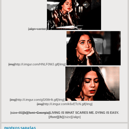
[align=center]
[img]
http://i.imgur.com/HNLF0WJ.gif
[/img]
[img]
http://i.imgur.com/gSXMr4t.gif
[/img]
[img]
http://i.imgur.com/k6xETcN.gif
[/img]
[size=85]
[b]
[font=Georgia]
LIVING IS WHAT SCARES ME. DYING IS EASY.
[/font]
[/b]
[/size]
[/align]
PADĖKOS SĄRAŠAS