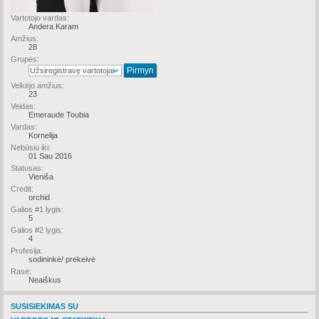
Vartotojo vardas:
Andera Karam
Amžius:
28
Grupės:
Veikėjo amžius:
23
Veidas:
Emeraude Toubia
Vardas:
Kornelija
Nebūsiu iki:
01 Sau 2016
Statusas:
Vieniša
Credit:
orchid
Galios #1 lygis:
5
Galios #2 lygis:
4
Profesija:
sodininkė/ prekeivė
Rasė:
Neaiškus
SUSISIEKIMAS SU