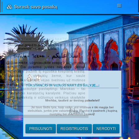
Surask savo pasaką
TŪKSTANČIO IR VIENOS NAKTIES ŠALYJE...
„Dvi nendrės geria iš to paties upelio. Viena iš jų tuščiavidurė,
kita – cukranendrė“ – marokiečių patarlė.
Salamu 'lekum - اسلا عليكم
Užsimerkite, užgniaužkite kvapą ir užsidenkite
ausis. Čia įprastos juslės nepadės geriau
suprasti ir pažinti šį egzotika kvepiantį kraštą.
Marokas – stebuklų žemė, kur saulė
beprotiškai kaitina, vėjas švelniau už motinos
rankas glosto Jūsų kūnus, o žmonės kaip
TŪKSTANČIO IR VIENOS NAKTIES ŠALYJE...:
niekur pasaulyje paslaptingi. Marokas – tai
tūkstančio karalysčių karalystė. Plačiau apie
RPG kontekstą ir siūlomus veikėjus skaitykite
Mrehba, tautieti ar tiesiog pakeleivi!
ČIA
.
Jei tavo širdis tyra, kaip vaiko, esi smalsus ir tiki magija bei
Admin
stebuklais, junkis prie vakarietiškojo Maroko ir pasinerk į kupiną
nuotykių bei avantiūros pasaulį!
PRISIJUNGTI
REGISTRUOTIS
NERODYTI