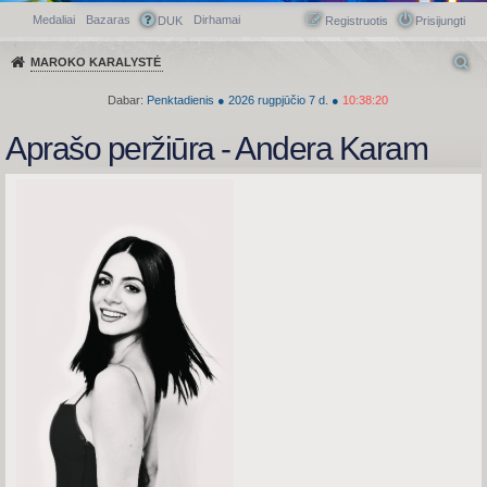
Medaliai
Bazaras
Dirhamai
Greitasis meniu
DUK
Registruotis
Prisijungti
MAROKO KARALYSTĖ
Dabar:
Penktadienis
●
2026
rugpjūčio 7 d.
●
10:38:20
Aprašo peržiūra - Andera Karam