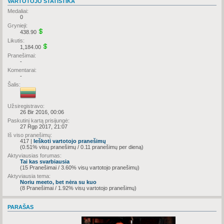
VARTOTOJO STATISTIKA
Medaliai:
0
Grynieji:
438.90
Likutis:
1,184.00
Pranešimai:
-
Komentarai:
-
Šalis:
Užsiregistravo:
26 Bir 2016, 00:06
Paskutinį kartą prisijungė:
27 Rgp 2017, 21:07
Iš viso pranešimų:
417 |
Ieškoti vartotojo pranešimų
(0.51% visų pranešimų / 0.11 pranešimų per dieną)
Aktyviausias forumas:
Tai kas svarbiausia
(15 Pranešimai / 3.60% visų vartotojo pranešimų)
Aktyviausia tema:
Noriu meeto, bet nėra su kuo
(8 Pranešimai / 1.92% visų vartotojo pranešimų)
PARAŠAS