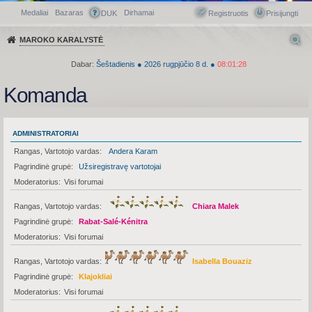
Medaliai
Bazaras
Dirhamai
Greitasis meniu
DUK
Registruotis
Prisijungti
MAROKO KARALYSTĖ
Dabar:
Šeštadienis
●
2026
rugpjūčio 8 d.
●
08:01:28
Komanda
ADMINISTRATORIAI
Rangas, Vartotojo vardas
Andera Karam
Pagrindinė grupė
Užsiregistravę vartotojai
Moderatorius
Visi forumai
Rangas, Vartotojo vardas
Chiara Malek
Pagrindinė grupė
Rabat-Salé-Kénitra
Moderatorius
Visi forumai
Rangas, Vartotojo vardas
Isabella Bouaziz
Pagrindinė grupė
Klajokliai
Moderatorius
Visi forumai