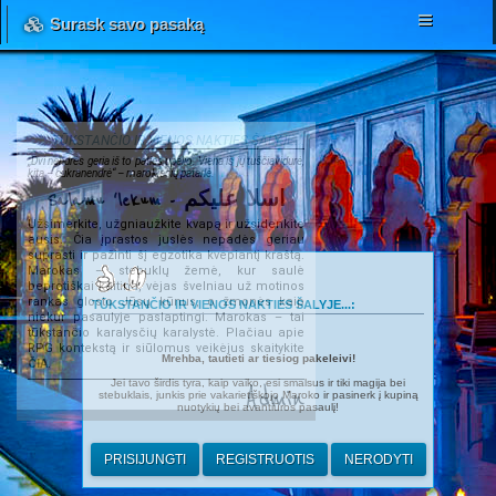
Surask savo pasaką
TŪKSTANČIO IR VIENOS NAKTIES ŠALYJE...
„Dvi nendrės geria iš to paties upelio. Viena iš jų tuščiavidurė,
kita – cukranendrė“ – marokiečių patarlė.
Salamu 'lekum - اسلا عليكم
Užsimerkite, užgniaužkite kvapą ir užsidenkite
ausis. Čia įprastos juslės nepadės geriau
suprasti ir pažinti šį egzotika kvepiantį kraštą.
Marokas – stebuklų žemė, kur saulė
beprotiškai kaitina, vėjas švelniau už motinos
rankas glosto Jūsų kūnus, o žmonės kaip
TŪKSTANČIO IR VIENOS NAKTIES ŠALYJE...:
niekur pasaulyje paslaptingi. Marokas – tai
tūkstančio karalysčių karalystė. Plačiau apie
RPG kontekstą ir siūlomus veikėjus skaitykite
Mrehba, tautieti ar tiesiog pakeleivi!
ČIA
.
Jei tavo širdis tyra, kaip vaiko, esi smalsus ir tiki magija bei
Admin
stebuklais, junkis prie vakarietiškojo Maroko ir pasinerk į kupiną
nuotykių bei avantiūros pasaulį!
PRISIJUNGTI
REGISTRUOTIS
NERODYTI