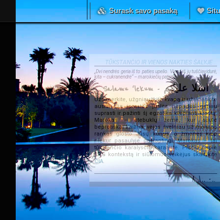
Surask savo pasaką
Situ
TŪKSTANČIO IR VIENOS NAKTIES ŠALYJE...
„Dvi nendrės geria iš to paties upelio. Viena iš jų tuščiavidurė,
kita – cukranendrė“ – marokiečių patarlė.
Salamu 'lekum - اسلا عليكم
Užsimerkite, užgniaužkite kvapą ir užsidenkite
ausis. Čia įprastos juslės nepadės geriau
suprasti ir pažinti šį egzotika kvepiantį kraštą.
Marokas – stebuklų žemė, kur saulė
beprotiškai kaitina, vėjas švelniau už motinos
rankas glosto Jūsų kūnus, o žmonės kaip
niekur pasaulyje paslaptingi. Marokas – tai
tūkstančio karalysčių karalystė. Plačiau apie
RPG kontekstą ir siūlomus veikėjus skaitykite
ČIA
.
Admin