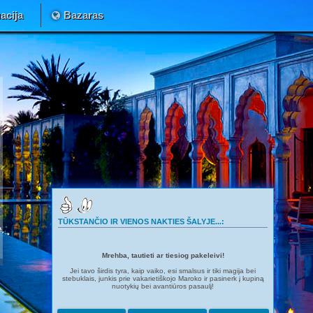
acija
Bazaras
TŪKSTANČIO IR VIENOS NAKTIES ŠALYJE...:
Mrehba, tautieti ar tiesiog pakeleivi!
Jei tavo širdis tyra, kaip vaiko, esi smalsus ir tiki magija bei
stebuklais, junkis prie vakarietiškojo Maroko ir pasinerk į kupiną
nuotykių bei avantiūros pasaulį!