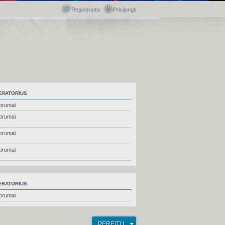
Registruotis
Prisijungti
RATORIUS
forumai
forumai
forumai
forumai
RATORIUS
forumai
PEREITI Į