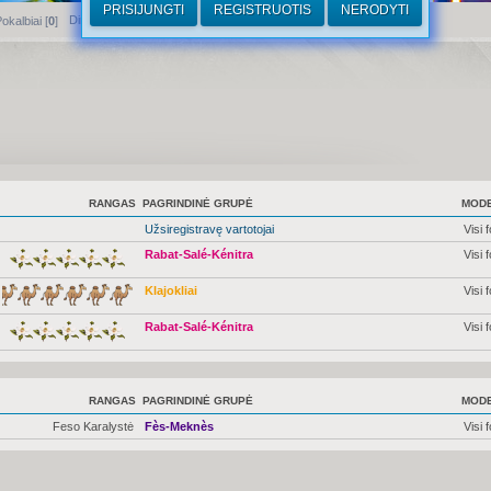
PRISIJUNGTI
REGISTRUOTIS
NERODYTI
Dirhamai
okalbiai [
0
]
RANGAS
PAGRINDINĖ GRUPĖ
MODE
Užsiregistravę vartotojai
Visi 
Rabat-Salé-Kénitra
Visi 
Klajokliai
Visi 
Rabat-Salé-Kénitra
Visi 
RANGAS
PAGRINDINĖ GRUPĖ
MODE
Feso Karalystė
Fès-Meknès
Visi 