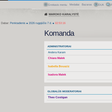
Medaliai
Bazaras
Greitasis meniu
DUK
P
MAROKO KARALYSTĖ
Dabar:
Penktadienis
●
2026
rugpjūčio 7 d.
●
02:53:16
Komanda
ADMINISTRATORIAI
Andera Karam
Chiara Malek
Isabella Bouaziz
Isadora Malek
GLOBALŪS MODERATORIAI
Theo Costigan