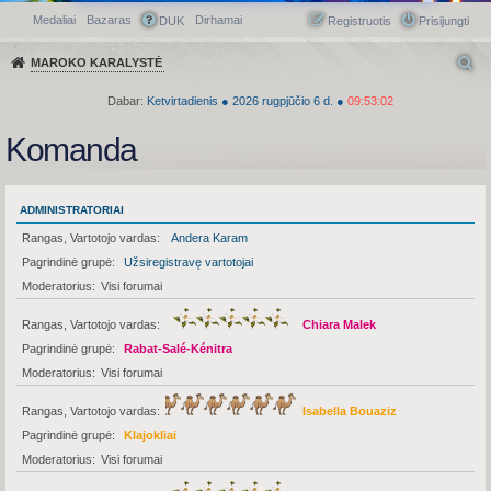
Medaliai
Bazaras
Dirhamai
Greitasis meniu
DUK
Registruotis
Prisijungti
MAROKO KARALYSTĖ
Dabar:
Ketvirtadienis
●
2026
rugpjūčio 6 d.
●
09:53:02
Komanda
ADMINISTRATORIAI
Rangas, Vartotojo vardas
Andera Karam
Pagrindinė grupė
Užsiregistravę vartotojai
Moderatorius
Visi forumai
Rangas, Vartotojo vardas
Chiara Malek
Pagrindinė grupė
Rabat-Salé-Kénitra
Moderatorius
Visi forumai
Rangas, Vartotojo vardas
Isabella Bouaziz
Pagrindinė grupė
Klajokliai
Moderatorius
Visi forumai