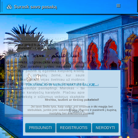
Surask savo pasaką
TŪKSTANČIO IR VIENOS NAKTIES ŠALYJE...
„Dvi nendrės geria iš to paties upelio. Viena iš jų tuščiavidurė,
kita – cukranendrė“ – marokiečių patarlė.
Salamu 'lekum - اسلا عليكم
Užsimerkite, užgniaužkite kvapą ir užsidenkite
ausis. Čia įprastos juslės nepadės geriau
suprasti ir pažinti šį egzotika kvepiantį kraštą.
Marokas – stebuklų žemė, kur saulė
beprotiškai kaitina, vėjas švelniau už motinos
rankas glosto Jūsų kūnus, o žmonės kaip
TŪKSTANČIO IR VIENOS NAKTIES ŠALYJE...:
niekur pasaulyje paslaptingi. Marokas – tai
tūkstančio karalysčių karalystė. Plačiau apie
RPG kontekstą ir siūlomus veikėjus skaitykite
Mrehba, tautieti ar tiesiog pakeleivi!
ČIA
.
Jei tavo širdis tyra, kaip vaiko, esi smalsus ir tiki magija bei
Admin
stebuklais, junkis prie vakarietiškojo Maroko ir pasinerk į kupiną
nuotykių bei avantiūros pasaulį!
PRISIJUNGTI
REGISTRUOTIS
NERODYTI