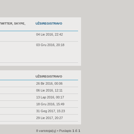
TWITTER, SKYPE,
UŽSIREGISTRAVO
04 Lie 2016, 22:42
03 Gru 2016, 20:18
UŽSIREGISTRAVO
26 Bir 2016, 00:06
06 Lie 2016, 12:11
13 Lap 2016, 00:17
18 Gru 2016, 15:49
31 Geg 2017, 15:23
29 Lie 2017, 20:27
8 vartotojai(ų) • Puslapis
1
iš
1