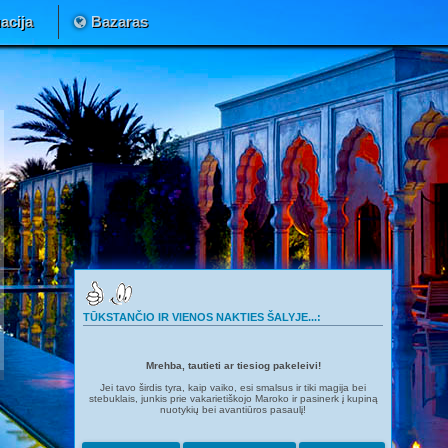
acija
Bazaras
TŪKSTANČIO IR VIENOS NAKTIES ŠALYJE...:
Mrehba, tautieti ar tiesiog pakeleivi!
Jei tavo širdis tyra, kaip vaiko, esi smalsus ir tiki magija bei
stebuklais, junkis prie vakarietiškojo Maroko ir pasinerk į kupiną
nuotykių bei avantiūros pasaulį!