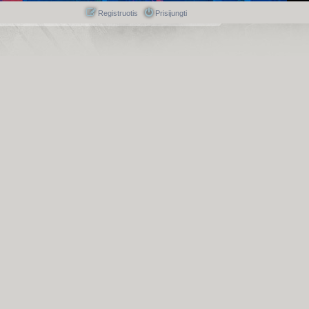
Registruotis
Prisijungti