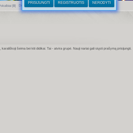
PRISIJUNGTI
REGISTRUOTIS
NERODYTI
Dirhamai
okalbiai [
0
]
arališkoji šeima bei kiti didikai.
Tai - atvira grupė. Nauji nariai gali siųsti prašymą prisijungti.