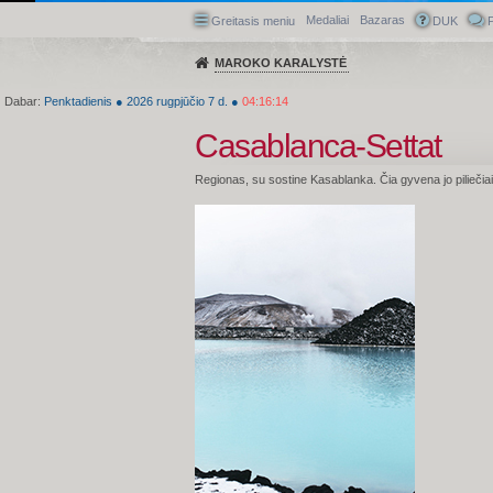
Medaliai
Bazaras
Greitasis meniu
DUK
P
MAROKO KARALYSTĖ
Dabar:
Penktadienis
●
2026
rugpjūčio 7 d.
●
04:16:15
Casablanca-Settat
Regionas, su sostine Kasablanka. Čia gyvena jo piliečiai, k