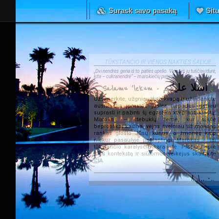
Surask savo pasaką
Situ
TŪKSTANČIO IR VIENOS NAKTIES ŠALYJE...
„Dvi nendrės geria iš to paties upelio. Viena iš jų tuščiavidurė,
kita – cukranendrė“ – marokiečių patarlė.
Salamu 'lekum - اسلا عليكم
Užsimerkite, užgniaužkite kvapą ir užsidenkite
ausis. Čia įprastos juslės nepadės geriau
suprasti ir pažinti šį egzotika kvepiantį kraštą.
Marokas – stebuklų žemė, kur saulė
beprotiškai kaitina, vėjas švelniau už motinos
rankas glosto Jūsų kūnus, o žmonės kaip
niekur pasaulyje paslaptingi. Marokas – tai
tūkstančio karalysčių karalystė. Plačiau apie
RPG kontekstą ir siūlomus veikėjus skaitykite
ČIA
.
Admin