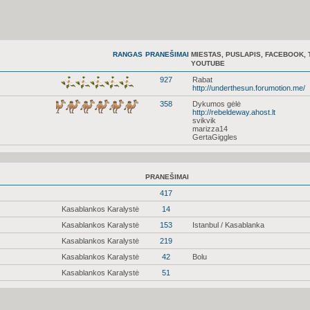
RANGAS
PRANEŠIMAI
MIESTAS, PUSLAPIS, FACEBOOK, 
YOUTUBE
927
Rabat
http://underthesun.forumotion.me/
358
Dykumos gėlė
http://rebeldeway.ahost.lt
svikvik
marizza14
GertaGiggles
PRANEŠIMAI
417
Kasablankos Karalystė
14
Kasablankos Karalystė
153
Istanbul / Kasablanka
Kasablankos Karalystė
219
Kasablankos Karalystė
42
Bolu
Kasablankos Karalystė
51