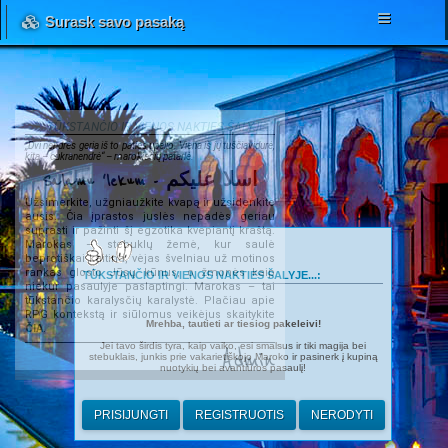
Surask savo pasaką
TŪKSTANČIO IR VIENOS NAKTIES ŠALYJE...
„Dvi nendrės geria iš to paties upelio. Viena iš jų tuščiavidurė,
kita – cukranendrė“ – marokiečių patarlė.
Salamu 'lekum - اسلا عليكم
Užsimerkite, užgniaužkite kvapą ir užsidenkite
ausis. Čia įprastos juslės nepadės geriau
suprasti ir pažinti šį egzotika kvepiantį kraštą.
Marokas – stebuklų žemė, kur saulė
beprotiškai kaitina, vėjas švelniau už motinos
rankas glosto Jūsų kūnus, o žmonės kaip
TŪKSTANČIO IR VIENOS NAKTIES ŠALYJE...:
niekur pasaulyje paslaptingi. Marokas – tai
tūkstančio karalysčių karalystė. Plačiau apie
RPG kontekstą ir siūlomus veikėjus skaitykite
Mrehba, tautieti ar tiesiog pakeleivi!
ČIA
.
Jei tavo širdis tyra, kaip vaiko, esi smalsus ir tiki magija bei
Admin
stebuklais, junkis prie vakarietiškojo Maroko ir pasinerk į kupiną
nuotykių bei avantiūros pasaulį!
PRISIJUNGTI
REGISTRUOTIS
NERODYTI