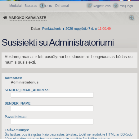
Medaliai
Bazaras
Dirhamai
Greitasis meniu
DUK
Registruotis
Prisijungti
MAROKO KARALYSTĖ
Dabar:
Penktadienis
●
2026
rugpjūčio 7 d.
●
11:00:49
Susisiekti su Administratoriumi
Reklamų mainai ir kiti pasiūlymai bei klausimai. Lengviausias būdas su
mumis susisiekti.
Adresatas:
Administratorius
SENDER_EMAIL_ADDRESS:
SENDER_NAME:
Pavadinimas:
Laiško turinys:
Šis laiškas bus išsiųstas kaip paprastas tekstas, todėl nenaudokite HTML ar BBKodo.
Jūsų el. pašto adresas bus nurodytas kaip atgalinis šio laiško adresas.