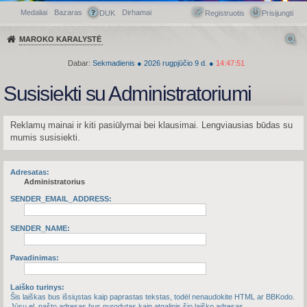
Medaliai
Bazaras
Dirhamai
Greitasis meniu
DUK
Registruotis
Prisijungti
MAROKO KARALYSTĖ
Dabar:
Sekmadienis
●
2026
rugpjūčio 9 d.
●
14:47:51
Susisiekti su Administratoriumi
Reklamų mainai ir kiti pasiūlymai bei klausimai. Lengviausias būdas su
mumis susisiekti.
Adresatas:
Administratorius
SENDER_EMAIL_ADDRESS:
SENDER_NAME:
Pavadinimas:
Laiško turinys:
Šis laiškas bus išsiųstas kaip paprastas tekstas, todėl nenaudokite HTML ar BBKodo.
Jūsų el. pašto adresas bus nurodytas kaip atgalinis šio laiško adresas.