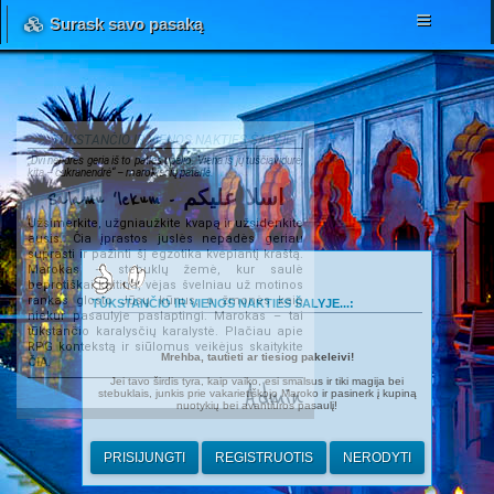
Surask savo pasaką
TŪKSTANČIO IR VIENOS NAKTIES ŠALYJE...
„Dvi nendrės geria iš to paties upelio. Viena iš jų tuščiavidurė,
kita – cukranendrė“ – marokiečių patarlė.
Salamu 'lekum - اسلا عليكم
Užsimerkite, užgniaužkite kvapą ir užsidenkite
ausis. Čia įprastos juslės nepadės geriau
suprasti ir pažinti šį egzotika kvepiantį kraštą.
Marokas – stebuklų žemė, kur saulė
beprotiškai kaitina, vėjas švelniau už motinos
rankas glosto Jūsų kūnus, o žmonės kaip
TŪKSTANČIO IR VIENOS NAKTIES ŠALYJE...:
niekur pasaulyje paslaptingi. Marokas – tai
tūkstančio karalysčių karalystė. Plačiau apie
RPG kontekstą ir siūlomus veikėjus skaitykite
Mrehba, tautieti ar tiesiog pakeleivi!
ČIA
.
Jei tavo širdis tyra, kaip vaiko, esi smalsus ir tiki magija bei
Admin
stebuklais, junkis prie vakarietiškojo Maroko ir pasinerk į kupiną
nuotykių bei avantiūros pasaulį!
PRISIJUNGTI
REGISTRUOTIS
NERODYTI