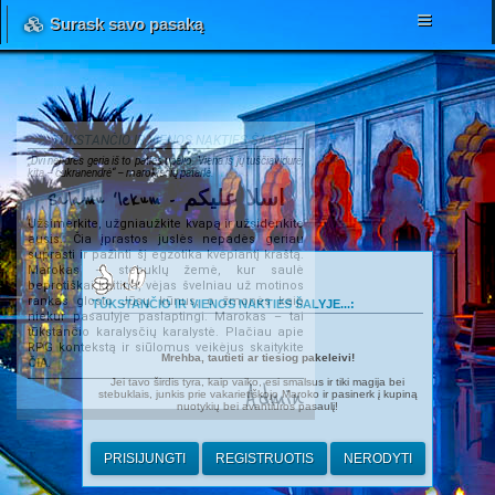
Surask savo pasaką
TŪKSTANČIO IR VIENOS NAKTIES ŠALYJE...
„Dvi nendrės geria iš to paties upelio. Viena iš jų tuščiavidurė,
kita – cukranendrė“ – marokiečių patarlė.
Salamu 'lekum - اسلا عليكم
Užsimerkite, užgniaužkite kvapą ir užsidenkite
ausis. Čia įprastos juslės nepadės geriau
suprasti ir pažinti šį egzotika kvepiantį kraštą.
Marokas – stebuklų žemė, kur saulė
beprotiškai kaitina, vėjas švelniau už motinos
rankas glosto Jūsų kūnus, o žmonės kaip
TŪKSTANČIO IR VIENOS NAKTIES ŠALYJE...:
niekur pasaulyje paslaptingi. Marokas – tai
tūkstančio karalysčių karalystė. Plačiau apie
RPG kontekstą ir siūlomus veikėjus skaitykite
Mrehba, tautieti ar tiesiog pakeleivi!
ČIA
.
Jei tavo širdis tyra, kaip vaiko, esi smalsus ir tiki magija bei
Admin
stebuklais, junkis prie vakarietiškojo Maroko ir pasinerk į kupiną
nuotykių bei avantiūros pasaulį!
PRISIJUNGTI
REGISTRUOTIS
NERODYTI