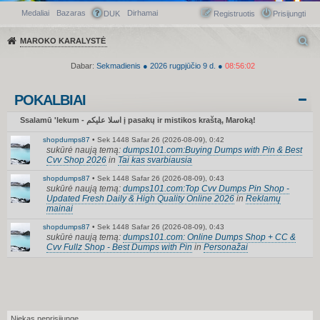
Medaliai
Bazaras
Dirhamai
Greitasis meniu
DUK
Registruotis
Prisijungti
MAROKO KARALYSTĖ
Dabar:
Sekmadienis
●
2026
rugpjūčio 9 d.
●
08:56:02
POKALBIAI
Ssalamū 'lekum - اسلا عليكم į pasakų ir mistikos kraštą, Maroką!
shopdumps87
•
Sek 1448 Safar 26 (2026-08-09), 0:42
sukūrė naują temą:
dumps101.com:Buying Dumps with Pin & Best
Cvv Shop 2026
in
Tai kas svarbiausia
shopdumps87
•
Sek 1448 Safar 26 (2026-08-09), 0:43
sukūrė naują temą:
dumps101.com:Top Cvv Dumps Pin Shop -
Updated Fresh Daily & High Quality Online 2026
in
Reklamų
mainai
shopdumps87
•
Sek 1448 Safar 26 (2026-08-09), 0:43
sukūrė naują temą:
dumps101.com: Online Dumps Shop + CC &
Cvv Fullz Shop - Best Dumps with Pin
in
Personažai
Niekas neprisijungę