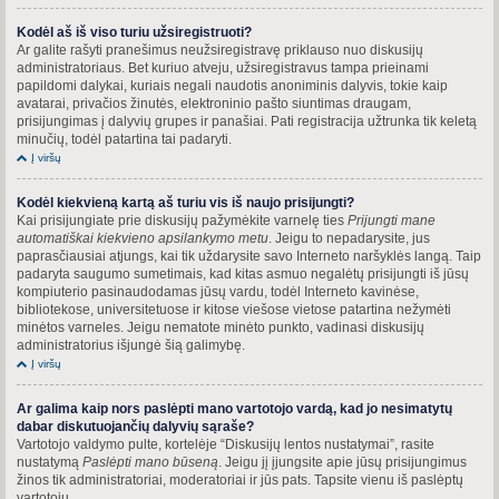
Kodėl aš iš viso turiu užsiregistruoti?
Ar galite rašyti pranešimus neužsiregistravę priklauso nuo diskusijų
administratoriaus. Bet kuriuo atveju, užsiregistravus tampa prieinami
papildomi dalykai, kuriais negali naudotis anoniminis dalyvis, tokie kaip
avatarai, privačios žinutės, elektroninio pašto siuntimas draugam,
prisijungimas į dalyvių grupes ir panašiai. Pati registracija užtrunka tik keletą
minučių, todėl patartina tai padaryti.
Į viršų
Kodėl kiekvieną kartą aš turiu vis iš naujo prisijungti?
Kai prisijungiate prie diskusijų pažymėkite varnelę ties
Prijungti mane
automatiškai kiekvieno apsilankymo metu
. Jeigu to nepadarysite, jus
paprasčiausiai atjungs, kai tik uždarysite savo Interneto naršyklės langą. Taip
padaryta saugumo sumetimais, kad kitas asmuo negalėtų prisijungti iš jūsų
kompiuterio pasinaudodamas jūsų vardu, todėl Interneto kavinėse,
bibliotekose, universitetuose ir kitose viešose vietose patartina nežymėti
minėtos varneles. Jeigu nematote minėto punkto, vadinasi diskusijų
administratorius išjungė šią galimybę.
Į viršų
Ar galima kaip nors paslėpti mano vartotojo vardą, kad jo nesimatytų
dabar diskutuojančių dalyvių sąraše?
Vartotojo valdymo pulte, kortelėje “Diskusijų lentos nustatymai”, rasite
nustatymą
Paslėpti mano būseną
. Jeigu jį įjungsite apie jūsų prisijungimus
žinos tik administratoriai, moderatoriai ir jūs pats. Tapsite vienu iš paslėptų
vartotojų.