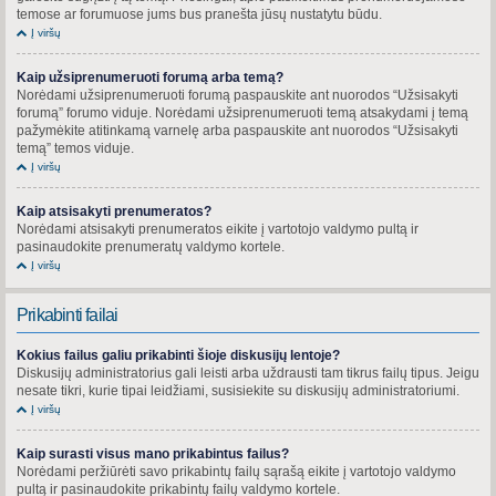
temose ar forumuose jums bus pranešta jūsų nustatytu būdu.
Į viršų
Kaip užsiprenumeruoti forumą arba temą?
Norėdami užsiprenumeruoti forumą paspauskite ant nuorodos “Užsisakyti
forumą” forumo viduje. Norėdami užsiprenumeruoti temą atsakydami į temą
pažymėkite atitinkamą varnelę arba paspauskite ant nuorodos “Užsisakyti
temą” temos viduje.
Į viršų
Kaip atsisakyti prenumeratos?
Norėdami atsisakyti prenumeratos eikite į vartotojo valdymo pultą ir
pasinaudokite prenumeratų valdymo kortele.
Į viršų
Prikabinti failai
Kokius failus galiu prikabinti šioje diskusijų lentoje?
Diskusijų administratorius gali leisti arba uždrausti tam tikrus failų tipus. Jeigu
nesate tikri, kurie tipai leidžiami, susisiekite su diskusijų administratoriumi.
Į viršų
Kaip surasti visus mano prikabintus failus?
Norėdami peržiūrėti savo prikabintų failų sąrašą eikite į vartotojo valdymo
pultą ir pasinaudokite prikabintų failų valdymo kortele.