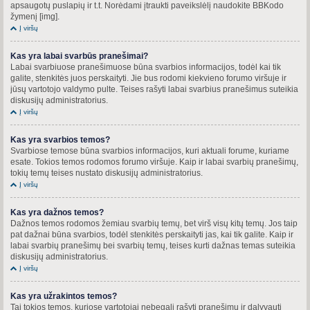
apsaugotų puslapių ir t.t. Norėdami įtraukti paveikslėlį naudokite BBKodo
žymenį [img].
Į viršų
Kas yra labai svarbūs pranešimai?
Labai svarbiuose pranešimuose būna svarbios informacijos, todėl kai tik
galite, stenkitės juos perskaityti. Jie bus rodomi kiekvieno forumo viršuje ir
jūsų vartotojo valdymo pulte. Teises rašyti labai svarbius pranešimus suteikia
diskusijų administratorius.
Į viršų
Kas yra svarbios temos?
Svarbiose temose būna svarbios informacijos, kuri aktuali forume, kuriame
esate. Tokios temos rodomos forumo viršuje. Kaip ir labai svarbių pranešimų,
tokių temų teises nustato diskusijų administratorius.
Į viršų
Kas yra dažnos temos?
Dažnos temos rodomos žemiau svarbių temų, bet virš visų kitų temų. Jos taip
pat dažnai būna svarbios, todėl stenkitės perskaityti jas, kai tik galite. Kaip ir
labai svarbių pranešimų bei svarbių temų, teises kurti dažnas temas suteikia
diskusijų administratorius.
Į viršų
Kas yra užrakintos temos?
Tai tokios temos, kuriose vartotojai nebegali rašyti pranešimų ir dalyvauti