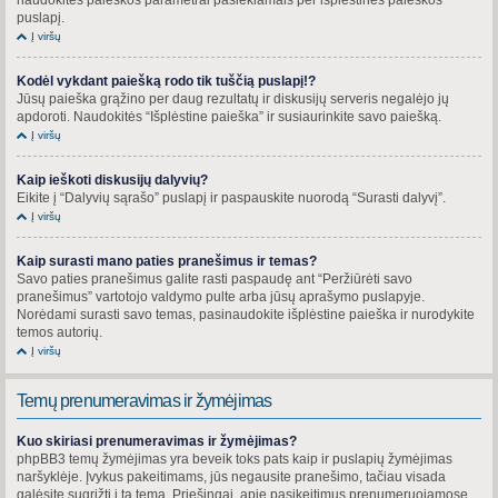
puslapį.
Į viršų
Kodėl vykdant paiešką rodo tik tuščią puslapį!?
Jūsų paieška grąžino per daug rezultatų ir diskusijų serveris negalėjo jų
apdoroti. Naudokitės “Išplėstine paieška” ir susiaurinkite savo paiešką.
Į viršų
Kaip ieškoti diskusijų dalyvių?
Eikite į “Dalyvių sąrašo” puslapį ir paspauskite nuorodą “Surasti dalyvį”.
Į viršų
Kaip surasti mano paties pranešimus ir temas?
Savo paties pranešimus galite rasti paspaudę ant “Peržiūrėti savo
pranešimus” vartotojo valdymo pulte arba jūsų aprašymo puslapyje.
Norėdami surasti savo temas, pasinaudokite išplėstine paieška ir nurodykite
temos autorių.
Į viršų
Temų prenumeravimas ir žymėjimas
Kuo skiriasi prenumeravimas ir žymėjimas?
phpBB3 temų žymėjimas yra beveik toks pats kaip ir puslapių žymėjimas
naršyklėje. Įvykus pakeitimams, jūs negausite pranešimo, tačiau visada
galėsite sugrįžti į tą temą. Priešingai, apie pasikeitimus prenumeruojamose