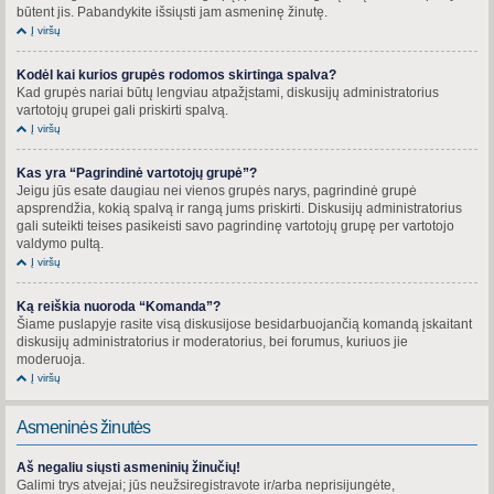
būtent jis. Pabandykite išsiųsti jam asmeninę žinutę.
Į viršų
Kodėl kai kurios grupės rodomos skirtinga spalva?
Kad grupės nariai būtų lengviau atpažįstami, diskusijų administratorius
vartotojų grupei gali priskirti spalvą.
Į viršų
Kas yra “Pagrindinė vartotojų grupė”?
Jeigu jūs esate daugiau nei vienos grupės narys, pagrindinė grupė
apsprendžia, kokią spalvą ir rangą jums priskirti. Diskusijų administratorius
gali suteikti teises pasikeisti savo pagrindinę vartotojų grupę per vartotojo
valdymo pultą.
Į viršų
Ką reiškia nuoroda “Komanda”?
Šiame puslapyje rasite visą diskusijose besidarbuojančią komandą įskaitant
diskusijų administratorius ir moderatorius, bei forumus, kuriuos jie
moderuoja.
Į viršų
Asmeninės žinutės
Aš negaliu siųsti asmeninių žinučių!
Galimi trys atvejai; jūs neužsiregistravote ir/arba neprisijungėte,