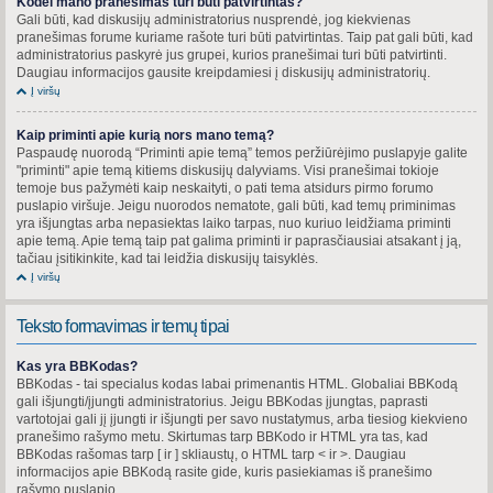
Kodėl mano pranešimas turi būti patvirtintas?
Gali būti, kad diskusijų administratorius nusprendė, jog kiekvienas
pranešimas forume kuriame rašote turi būti patvirtintas. Taip pat gali būti, kad
administratorius paskyrė jus grupei, kurios pranešimai turi būti patvirtinti.
Daugiau informacijos gausite kreipdamiesi į diskusijų administratorių.
Į viršų
Kaip priminti apie kurią nors mano temą?
Paspaudę nuorodą “Priminti apie temą” temos peržiūrėjimo puslapyje galite
"priminti" apie temą kitiems diskusijų dalyviams. Visi pranešimai tokioje
temoje bus pažymėti kaip neskaityti, o pati tema atsidurs pirmo forumo
puslapio viršuje. Jeigu nuorodos nematote, gali būti, kad temų priminimas
yra išjungtas arba nepasiektas laiko tarpas, nuo kuriuo leidžiama priminti
apie temą. Apie temą taip pat galima priminti ir paprasčiausiai atsakant į ją,
tačiau įsitikinkite, kad tai leidžia diskusijų taisyklės.
Į viršų
Teksto formavimas ir temų tipai
Kas yra BBKodas?
BBKodas - tai specialus kodas labai primenantis HTML. Globaliai BBKodą
gali išjungti/įjungti administratorius. Jeigu BBKodas įjungtas, paprasti
vartotojai gali jį įjungti ir išjungti per savo nustatymus, arba tiesiog kiekvieno
pranešimo rašymo metu. Skirtumas tarp BBKodo ir HTML yra tas, kad
BBKodas rašomas tarp [ ir ] skliaustų, o HTML tarp < ir >. Daugiau
informacijos apie BBKodą rasite gide, kuris pasiekiamas iš pranešimo
rašymo puslapio.