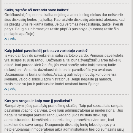
Kalbų sąraše aš nerandu savo kalbos!
Greičiausiai jūsų norima kalba neįdiegta arba tiesiog niekas dar neišvertė
šios diskusijų lentos į tą kalbą. Paprašykite diskusijų administratoriaus, kad
jis įdiegtų jums reikiamą kalbą. Jeigu vertimas neegzistuoja, galite išversti
patys. Daugiau informacijos rasite phpBB puslapyje (nuorodą rasite šio
puslapio apačioje).
Į viršų
Kaip įsidėti paveikslėlį prie savo vartotojo vardo?
Iš viso gali būti du paveikslėliai šalia vartotojo vardo. Pirmasis paveikslėlis
yra susijęs su jūsų rangu. Dažniausiai tai būna žvaigždučių arba taškelių
eilutė, kuri parodo kiek žinučių jūs esat parašę arba kokį statusą turite
diskusijose. Antrasis dažniausiai didesnis paveikslėlis yra avataras.
Dažniausiai jis būna unikalus. Avatarų galimybę ir būdą, kuriuo jie yra
įkeliami, valdo diskusijų administratorius. Jeigu negalite jų naudoti,
susisiekite su juo ir paklauskite kodėl avatarai buvo išjungti.
Į viršų
Kas yra rangas ir kaip man jį pasikeisti?
Rangai žymi jūsų parašytų pranešimų skaičių. Taip pat specialiais rangais
pažymimi ypatingi dalyviai, tokie kaip administratoriai ar moderatoriai. Jūs
negalite tiesiogiai pakeisti rangų, kadangi juos nustato diskusijų
administratorius. Nerašinėkite nereikalingų pranešimų vien tam, kad
pakeltumėte savo rangą. Daugumoje diskusijų lentų toks elgesys yra
netoleruojamas ir moderatoriai arba administratoriai tiesiog sumažins jūsų