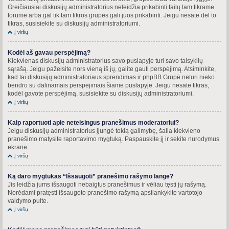
Greičiausiai diskusijų administratorius neleidžia prikabinti failų tam tikrame
forume arba gal tik tam tikros grupės gali juos prikabinti. Jeigu nesate dėl to
tikras, susisiekite su diskusijų administratoriumi.
Į viršų
Kodėl aš gavau perspėjimą?
Kiekvienas diskusijų administratorius savo puslapyje turi savo taisyklių
sąrašą. Jeigu pažeisite nors vieną iš jų, galite gauti perspėjimą. Atsiminkite,
kad tai diskusijų administratoriaus sprendimas ir phpBB Grupė neturi nieko
bendro su dalinamais perspėjimais šiame puslapyje. Jeigu nesate tikras,
kodėl gavote perspėjimą, susisiekite su diskusijų administratoriumi.
Į viršų
Kaip raportuoti apie neteisingus pranešimus moderatoriui?
Jeigu diskusijų administratorius įjungė tokią galimybę, šalia kiekvieno
pranešimo matysite raportavimo mygtuką. Paspauskite jį ir sekite nurodymus
ekrane.
Į viršų
Ką daro mygtukas “Išsaugoti” pranešimo rašymo lange?
Jis leidžia jums išsaugoti nebaigtus pranešimus ir vėliau tęsti jų rašymą.
Norėdami pratęsti išsaugoto pranešimo rašymą apsilankykite vartotojo
valdymo pulte.
Į viršų