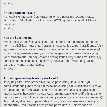
Į viršų
Ar galiu naudoti HTML?
Ne. Rašyti HTML kodų šioje diskusijų lentoje negalima. Daugelį teksto
formavimo būdų, kuris pasiekiamas su HTML, galima įgyvendinti BBKodo
pagalba.
Į viršų
Kas yra šypsenėlės?
Šypsenėlės yra maži paveikslėliai, kurie trumpo kodo pagalba naudojami
norint išreikšti jausmus, pvz.: :) yra laimingas, kai tuo tarpu :( yra liūdnas. Visą
šypsenėlių sąrašą rasite pranešimo rašymo lange. Stenkitės nepersistengti,
ir naudoti šypsenėles saikingai. Jos labai apsunkina pranešimo skaitymą,
todėl moderatoriai išredaguos arba tiesiog ištrins jūsų pranešimą. Diskusijų
administratorius taip pat turi galimybę nustatyti, kiek šypsenėlių galite
panaudoti viename pranešime.
Į viršų
Ar galiu į pranešimą įtraukti paveikslėlį?
Taip, jūs galite į savo pranešimą įtraukti paveikslėlį. Jeigu diskusijų
administratorius įjungė tokią galimybę, paveikslėlį galite įkelti tiesiai iš savo
kompiuterio. Priešingu atveju jums reikės nurodyti kelią iki paveikslėlio
Internete, pvz.: http://www.pavyzdys.com/mano-paveikslėlis.gif. Jūs negalite
nurodyti kelio į savo kompiuterį (nebent jis yra tuo pačiu ir Interneto serveris)!
Taip pat negalite įtraukti paveikslėlio kuris yra už tam tikrų autentifikacijos
mechanizmų, pvz.: hotmail arba yahoo pašto dėžučių, slaptažodžiais