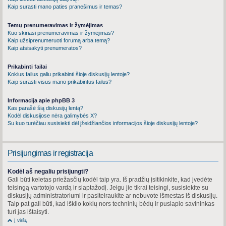
Kaip surasti mano paties pranešimus ir temas?
Temų prenumeravimas ir žymėjimas
Kuo skiriasi prenumeravimas ir žymėjimas?
Kaip užsiprenumeruoti forumą arba temą?
Kaip atsisakyti prenumeratos?
Prikabinti failai
Kokius failus galiu prikabinti šioje diskusijų lentoje?
Kaip surasti visus mano prikabintus failus?
Informacija apie phpBB 3
Kas parašė šią diskusijų lentą?
Kodėl diskusijose nėra galimybės X?
Su kuo turėčiau susisiekti dėl įžeidžiančios informacijos šioje diskusijų lentoje?
Prisijungimas ir registracija
Kodėl aš negaliu prisijungti?
Gali būti keletas priežasčių kodėl taip yra. Iš pradžių įsitikinkite, kad įvedėte
teisingą vartotojo vardą ir slaptažodį. Jeigu jie tikrai teisingi, susisiekite su
diskusijų administratoriumi ir pasiteiraukite ar nebuvote išmestas iš diskusijų.
Taip pat gali būti, kad iškilo kokių nors techninių bėdų ir puslapio savininkas
turi jas ištaisyti.
Į viršų