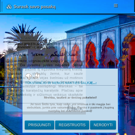
Surask savo pasaką
TŪKSTANČIO IR VIENOS NAKTIES ŠALYJE...
„Dvi nendrės geria iš to paties upelio. Viena iš jų tuščiavidurė,
kita – cukranendrė“ – marokiečių patarlė.
Salamu 'lekum - اسلا عليكم
Užsimerkite, užgniaužkite kvapą ir užsidenkite
ausis. Čia įprastos juslės nepadės geriau
suprasti ir pažinti šį egzotika kvepiantį kraštą.
Marokas – stebuklų žemė, kur saulė
beprotiškai kaitina, vėjas švelniau už motinos
rankas glosto Jūsų kūnus, o žmonės kaip
TŪKSTANČIO IR VIENOS NAKTIES ŠALYJE...:
niekur pasaulyje paslaptingi. Marokas – tai
tūkstančio karalysčių karalystė. Plačiau apie
RPG kontekstą ir siūlomus veikėjus skaitykite
Mrehba, tautieti ar tiesiog pakeleivi!
ČIA
.
Jei tavo širdis tyra, kaip vaiko, esi smalsus ir tiki magija bei
Admin
stebuklais, junkis prie vakarietiškojo Maroko ir pasinerk į kupiną
nuotykių bei avantiūros pasaulį!
PRISIJUNGTI
REGISTRUOTIS
NERODYTI