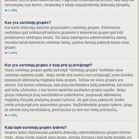
nenukryptų nuo temos, nesikeiktų ir kitaip nepažeidinėtų diskusijų taisyklių.
Į viršų
Kas yra vartotojų grupės?
Kai kurie diskusijų dalyviai grupuojami į vartotojų grupes. Kiekvienas
vartotojas gali priklausyti kelioms grupėms ir kiekvienai grupei gali būti
priskiriamos skirtingos teisės. Tai labai palengvina administratorių darbą,
nereikia keisti kiekvieno vartotojo teisių, galima tiesiog pakeisti teises visai
grupei.
Į viršų
Kur yra vartotojų grupės ir kaip prie jų prisijungti?
Visas vartotojų grupes galite pamatyti “Vartotojų grupės” kortelėje savo
vartotojo valdymo pulte. Jeigu norite prie kurios nors prisijungti, jums tereikia
paspausti atitinkamą mygtuką šalia grupės. Tačiau ne visos grupės yra
atviros. Kai kurios reikalauja, kad jūsų kandidatūra būtų patvirtinta, kai kurios
gali būtų uždarytos, o kai kurios apskritai paslėptus grupių sąraše. Jeigu
grupė reikalauja jūsų kandidatūros patvirtinimo, paspaudę atitinkamą
mygtuką išsiųsite prašymą grupės lyderiui. Jis gali jūsų paklausti, kodėl
norite prisijungti prie pasirinktos grupės. Neįžeidinėkite grupės lyderio, jeigu
jis atmetė jūsų kandidatūrą; greičiausiai jis tam turi rimtų priežasčių.
Į viršų
Kaip tapti vartotojų grupės lyderiu?
Grupės lyderį dažniausiai paskiria diskusijų administratorius grupės kūrimo
metu. Jeigu norite sukurti savo grupę, pirmas žmogus į kurį turite kreiptis yra