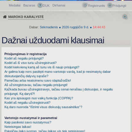
Medaliai
Bazaras
Dirhamai
Greitasis meniu
DUK
Registruotis
Prisijungti
MAROKO KARALYSTĖ
Dabar:
Sekmadienis
●
2026
rugpjūčio 9 d.
●
14:44:43
Dažnai užduodami klausimai
Prisijungimas ir registracija
Kodėl aš negaliu prisijungti?
Kodėl aš iš viso turiu užsiregistruoti?
Kodėl kiekvieną kartą aš turiu vis iš naujo prisijungti?
Ar galima kaip nors paslėpti mano vartotojo vardą, kad jo nesimatytų dabar
diskutuojančių dalyvių sąraše?
Pamečiau arba neatsimenu savo slaptažodžio!
Aš užsiregistravau, tačiau negaliu prisijungti!
Kažkada buvau užsiregistravęs, tačiau senai nerašiau į diskusijas, ir negaliu
prisijungti. Ką daryti?!
Kas yra apsaugos nuo vaikų funkcija (COPPA)?
Kodėl aš negaliu užsiregistruoti?
Ką daro nuoroda “Ištrinti visus diskusijų sausainėlius”?
Vartotojo nustatymai ir parametrai
Kaip pasikeisi savo nustatymus?
Neteisingas laikas!
Pakeičiau laiko juostas, tačiau laikas vis tiek neteisingas!