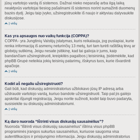
jūsų vartotojo vardą iš sistemos. Dažnai nieko neparašę arba ilgą laiką
neaktyvūs vartotojai tiesiog pašalinami iš sistemos norint sumažinti duomenų
bazės dydį. Jeigu taip įvyko, užsiregistruokite iš naujo ir aktyviau dalyvaukite
diskusijose.
Į viršų
Kas yra apsaugos nuo vaikų funkcija (COPPA)?
COPPA - yra Jungtinių Valstijų įstatymas, kuris reikalauja, jog puslapiai, kurie
renka informaciją iš asmenų neturinčių 13 metų, turi tam turėti raštišką tėvų ar
globėjų sutikimą. Jeigu nesate įsitikinę, kad tai galioja ir jums, kaip
bandančiam užsiregistruoti, kreipkitės pagalbos į teisininką. Įsidėmėkite, kad
phpBB Grupė neteikia jokių teisinių patarimų, išskyrus tuos, kurie išvardinti
apačioje.
Į viršų
Kodėl aš negaliu užsiregistruoti?
Gali būti, kad diskusijų administratorius užblokavo jūsų IP adresą arba
uždraudė vartotojo vardą, kuriuo bandote užsiregistruoti. Taip pat jis galėjo
apskritai išjungti registraciją. Jeigu norite sužinoti, kodėl taip buvo padaryta,
susisiekite su diskusijų administratoriumi.
Į viršų
Ką daro nuoroda “Ištrinti visus diskusijų sausainėlius”?
Nuoroda “Ištrinti visus diskusijų sausainėlius” ištrina visus phpBB
programinės įrangos sukurtus sausainėlius, kuriuose saugoma visa
autentifikacijos ir prisijungimo informacija. Jeigu diskusijų administratorius