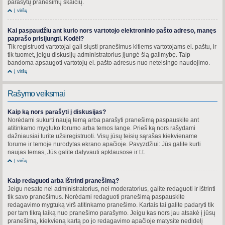
parašytų pranešimų skaičių.
Į viršų
Kai paspaudžiu ant kurio nors vartotojo elektroninio pašto adreso, manęs
paprašo prisijungti. Kodėl?
Tik registruoti vartotojai gali siųsti pranešimus kitiems vartotojams el. paštu, ir
tik tuomet, jeigu diskusijų administratorius įjungė šią galimybę. Taip
bandoma apsaugoti vartotojų el. pašto adresus nuo neteisingo naudojimo.
Į viršų
Rašymo veiksmai
Kaip ką nors parašyti į diskusijas?
Norėdami sukurti naują temą arba parašyti pranešimą paspauskite ant
atitinkamo mygtuko forumo arba temos lange. Prieš ką nors rašydami
dažniausiai turite užsiregistruoti. Visų jūsų teisių sąrašas kiekviename
forume ir temoje nurodytas ekrano apačioje. Pavyzdžiui: Jūs galite kurti
naujas temas, Jūs galite dalyvauti apklausose ir t.t.
Į viršų
Kaip redaguoti arba ištrinti pranešimą?
Jeigu nesate nei administratorius, nei moderatorius, galite redaguoti ir ištrinti
tik savo pranešimus. Norėdami redaguoti pranešimą paspauskite
redagavimo mygtuką virš atitinkamo pranešimo. Kartais tai galite padaryti tik
per tam tikrą laiką nuo pranešimo parašymo. Jeigu kas nors jau atsakė į jūsų
pranešimą, kiekvieną kartą po jo redagavimo apačioje matysite nedidelį