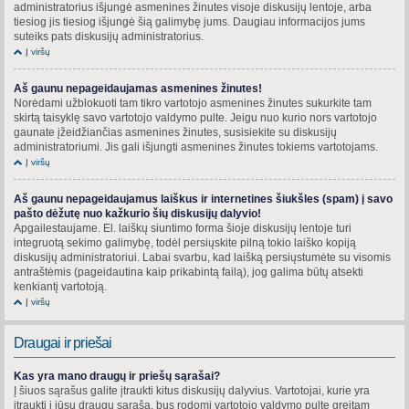
administratorius išjungė asmenines žinutes visoje diskusijų lentoje, arba
tiesiog jis tiesiog išjungė šią galimybę jums. Daugiau informacijos jums
suteiks pats diskusijų administratorius.
Į viršų
Aš gaunu nepageidaujamas asmenines žinutes!
Norėdami užblokuoti tam tikro vartotojo asmenines žinutes sukurkite tam
skirtą taisyklę savo vartotojo valdymo pulte. Jeigu nuo kurio nors vartotojo
gaunate įžeidžiančias asmenines žinutes, susisiekite su diskusijų
administratoriumi. Jis gali išjungti asmenines žinutes tokiems vartotojams.
Į viršų
Aš gaunu nepageidaujamus laiškus ir internetines šiukšles (spam) į savo
pašto dėžutę nuo kažkurio šių diskusijų dalyvio!
Apgailestaujame. El. laiškų siuntimo forma šioje diskusijų lentoje turi
integruotą sekimo galimybę, todėl persiųskite pilną tokio laiško kopiją
diskusijų administratoriui. Labai svarbu, kad laišką persiųstumėte su visomis
antraštėmis (pageidautina kaip prikabintą failą), jog galima būtų atsekti
kenkiantį vartotoją.
Į viršų
Draugai ir priešai
Kas yra mano draugų ir priešų sąrašai?
Į šiuos sąrašus galite įtraukti kitus diskusijų dalyvius. Vartotojai, kurie yra
įtraukti į jūsų draugų sąrašą, bus rodomi vartotojo valdymo pulte greitam