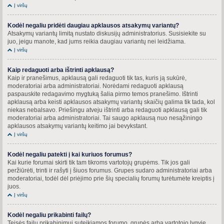
Į viršų
Kodėl negaliu pridėti daugiau apklausos atsakymų variantų?
Atsakymų variantų limitą nustato diskusijų administratorius. Susisiekite su
juo, jeigu manote, kad jums reikia daugiau variantų nei leidžiama.
Į viršų
Kaip redaguoti arba ištrinti apklausą?
Kaip ir pranešimus, apklausą gali redaguoti tik tas, kuris ją sukūrė,
moderatoriai arba administratoriai. Norėdami redaguoti apklausą
paspauskite redagavimo mygtuką šalia pirmo temos pranešimo. Ištrinti
apklausą arba keisti apklausos atsakymų variantų skaičių galima tik tada, kol
niekas nebalsavo. Priešingu atveju ištrinti arba redaguoti apklausą gali tik
moderatoriai arba administratoriai. Tai saugo apklausą nuo nesąžiningo
apklausos atsakymų variantų keitimo jai bevykstant.
Į viršų
Kodėl negaliu patekti į kai kuriuos forumus?
Kai kurie forumai skirti tik tam tikroms vartotojų grupėms. Tik jos gali
peržiūrėti, trinti ir rašyti į šiuos forumus. Grupes sudaro administratoriai arba
moderatoriai, todėl dėl priėjimo prie šių specialių forumų turėtumėte kreiptis į
juos.
Į viršų
Kodėl negaliu prikabinti failų?
Teisės failų prikabinimui suteikiamos forumo, grupės arba vartotojo lygyje.