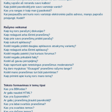
Kalbų sąraše aš nerandu savo kalbos!
Kaip įsidėti paveikslėlį prie savo vartotojo vardo?
Kas yra rangas ir kaip man jį pasikeisti?
Kai paspaudžiu ant kurio nors vartotojo elektroninio pašto adreso, manęs paprašo
prisijungti. Kodėl?
Rašymo veiksmai
Kaip ką nors parašyti į diskusijas?
Kaip redaguoti arba ištrinti pranešimą?
Kaip prie savo pranešimų pridėti parašą?
Kaip sukurti apklausą?
Kodėl negaliu pridėti daugiau apklausos atsakymų variantų?
Kaip redaguoti arba ištrinti apklausą?
Kodėl negaliu patekti į kai kuriuos forumus?
Kodėl negaliu prikabinti failų?
Kodėl aš gavau perspėjimą?
Kaip raportuoti apie neteisingus pranešimus moderatoriui?
Ką daro mygtukas “Išsaugoti” pranešimo rašymo lange?
Kodėl mano pranešimas turi būti patvirtintas?
Kaip priminti apie kurią nors mano temą?
Teksto formavimas ir temų tipai
Kas yra BBKodas?
Ar galiu naudoti HTML?
Kas yra šypsenėlės?
Ar galiu į pranešimą įtraukti paveikslėlį?
Kas yra labai svarbūs pranešimai?
Kas yra svarbios temos?
Kas yra dažnos temos?