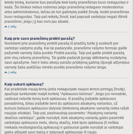
teksto bloką, kuriame bus parašyta kiek kartų pranešimas buvo redaguotas ir
kada. Šis blokas nebus rodomas jeigu pranešimą redagavo moderatorius
arba administratorius, tačiau jie turi galimybę palikti žinutę, kodėl pranešimas
buvo redaguotas. Taip pat reikėtų žinoti, kad paprasti vartotojai negali ištrinti
pranešimo, jeigu į jį kas nors jau atsakė.
Į viršų
Kaip prie savo pranešimų pridėti parašą?
Norėdami prie pranešimų pridėti parašą iš pradžių turite jį susikurti per
vartotojo valdymo pultą. Kai tai padarysite, pranešimo rašymo formoje galite
pažymėti varnelę šalia punkto
Pridėti parašą
. Taip pat galite pridėti parašą
prie visų rašomų pranešimų. Tai galite padaryti įjungę atitinkamą nustatymą
savo aprašyme. Net ir tokiu atveju parašo pridėjimą galimą išjungti atžymėjus
varnelę šalia aukščiau minėto punkto pranešimo rašymo lange.
Į viršų
Kaip sukurti apklausą?
Kai pradedate naują temą (arba redaguojate naujos temos pirmąją žinutę),
apačioje turėtumėte matyti kortelę “Apklausos kūrimas”. Jeigu jos nematote,
vadinasi neturite teisių kurti apklausas. Iš pradžių įrašykite apklausos
pavadinimą, toliau įrašykite bent du apklausos atsakymų variantus, už
kuriuos balsuos apklausos dalyviai (kiekvieną atsakymo variantą reikia rašyti
naujoje eilutėje). Taip pat, pasinaudoję parametru “Atsakymų variantų
skaičius vartotojui”, galite nurodyti, kiek atsakymų variantų galės pasirinkti
vartotojas apklausos metu, dienų skaičių, kiek tęsis apklausa (0 reiškia
niekada nesibaigiančią apklausą) ir galiausiai galite nurodyti ar vartotojai
galės atšaukti savo balsą ir dalyvauti apklausoje iš naujo.