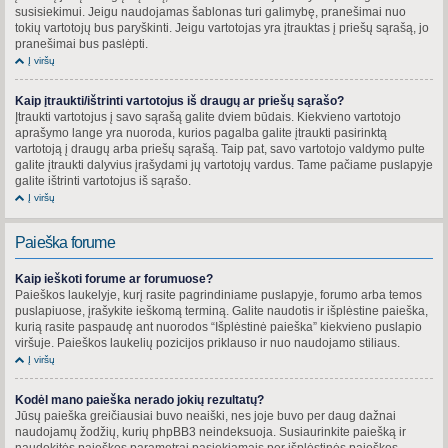
susisiekimui. Jeigu naudojamas šablonas turi galimybę, pranešimai nuo
tokių vartotojų bus paryškinti. Jeigu vartotojas yra įtrauktas į priešų sąrašą, jo
pranešimai bus paslėpti.
Į viršų
Kaip įtraukti/ištrinti vartotojus iš draugų ar priešų sąrašo?
Įtraukti vartotojus į savo sąrašą galite dviem būdais. Kiekvieno vartotojo
aprašymo lange yra nuoroda, kurios pagalba galite įtraukti pasirinktą
vartotoją į draugų arba priešų sąrašą. Taip pat, savo vartotojo valdymo pulte
galite įtraukti dalyvius įrašydami jų vartotojų vardus. Tame pačiame puslapyje
galite ištrinti vartotojus iš sąrašo.
Į viršų
Paieška forume
Kaip ieškoti forume ar forumuose?
Paieškos laukelyje, kurį rasite pagrindiniame puslapyje, forumo arba temos
puslapiuose, įrašykite ieškomą terminą. Galite naudotis ir išplėstine paieška,
kurią rasite paspaudę ant nuorodos “Išplėstinė paieška” kiekvieno puslapio
viršuje. Paieškos laukelių pozicijos priklauso ir nuo naudojamo stiliaus.
Į viršų
Kodėl mano paieška nerado jokių rezultatų?
Jūsų paieška greičiausiai buvo neaiški, nes joje buvo per daug dažnai
naudojamų žodžių, kurių phpBB3 neindeksuoja. Susiaurinkite paiešką ir
naudokitės paieškos parametrai pasiekiamais per išplėstinės paieškos