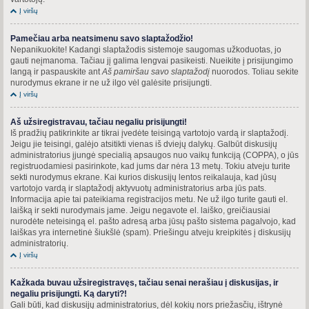
Į viršų
Pamečiau arba neatsimenu savo slaptažodžio!
Nepanikuokite! Kadangi slaptažodis sistemoje saugomas užkoduotas, jo
gauti neįmanoma. Tačiau jį galima lengvai pasikeisti. Nueikite į prisijungimo
langą ir paspauskite ant
Aš pamiršau savo slaptažodį
nuorodos. Toliau sekite
nurodymus ekrane ir ne už ilgo vėl galėsite prisijungti.
Į viršų
Aš užsiregistravau, tačiau negaliu prisijungti!
Iš pradžių patikrinkite ar tikrai įvedėte teisingą vartotojo vardą ir slaptažodį.
Jeigu jie teisingi, galėjo atsitikti vienas iš dviejų dalykų. Galbūt diskusijų
administratorius įjungė specialią apsaugos nuo vaikų funkciją (COPPA), o jūs
registruodamiesi pasirinkote, kad jums dar nėra 13 metų. Tokiu atveju turite
sekti nurodymus ekrane. Kai kurios diskusijų lentos reikalauja, kad jūsų
vartotojo vardą ir slaptažodį aktyvuotų administratorius arba jūs pats.
Informacija apie tai pateikiama registracijos metu. Ne už ilgo turite gauti el.
laišką ir sekti nurodymais jame. Jeigu negavote el. laiško, greičiausiai
nurodėte neteisingą el. pašto adresą arba jūsų pašto sistema pagalvojo, kad
laiškas yra internetinė šiukšlė (spam). Priešingu atveju kreipkitės į diskusijų
administratorių.
Į viršų
Kažkada buvau užsiregistravęs, tačiau senai nerašiau į diskusijas, ir
negaliu prisijungti. Ką daryti?!
Gali būti, kad diskusijų administratorius, dėl kokių nors priežasčių, ištrynė