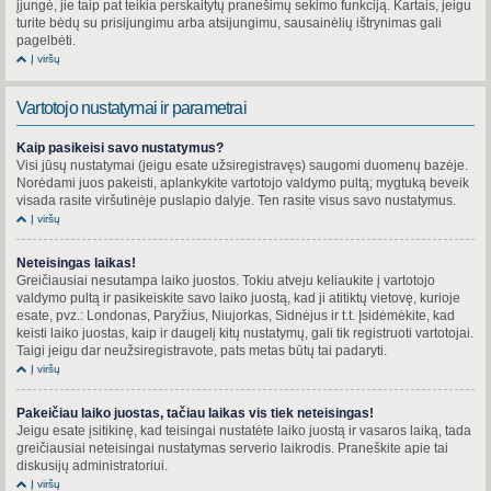
įjungė, jie taip pat teikia perskaitytų pranešimų sekimo funkciją. Kartais, jeigu
turite bėdų su prisijungimu arba atsijungimu, sausainėlių ištrynimas gali
pagelbėti.
Į viršų
Vartotojo nustatymai ir parametrai
Kaip pasikeisi savo nustatymus?
Visi jūsų nustatymai (jeigu esate užsiregistravęs) saugomi duomenų bazėje.
Norėdami juos pakeisti, aplankykite vartotojo valdymo pultą; mygtuką beveik
visada rasite viršutinėje puslapio dalyje. Ten rasite visus savo nustatymus.
Į viršų
Neteisingas laikas!
Greičiausiai nesutampa laiko juostos. Tokiu atveju keliaukite į vartotojo
valdymo pultą ir pasikeiskite savo laiko juostą, kad ji atitiktų vietovę, kurioje
esate, pvz.: Londonas, Paryžius, Niujorkas, Sidnėjus ir t.t. Įsidėmėkite, kad
keisti laiko juostas, kaip ir daugelį kitų nustatymų, gali tik registruoti vartotojai.
Taigi jeigu dar neužsiregistravote, pats metas būtų tai padaryti.
Į viršų
Pakeičiau laiko juostas, tačiau laikas vis tiek neteisingas!
Jeigu esate įsitikinę, kad teisingai nustatėte laiko juostą ir vasaros laiką, tada
greičiausiai neteisingai nustatymas serverio laikrodis. Praneškite apie tai
diskusijų administratoriui.
Į viršų