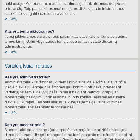
apklausoje. Moderatoriai ar administratoriai gali rakinti temas dėl įvairių
priežasčių. Taip pat, priklausomai nuo jums diskusijų administratoriaus
suteiktų teisių, galite užrakinti savo temas.
Į viršų
Kas yra temų piktogramos?
Temų piktogramos yra autoriaus pasirinktas paveikslėlis, kuris apibūdina
temos turinį. Galimybę naudoti temų piktogramas nustato diskusijų
administratorius.
Į viršų
Vartotojų lygiai ir grupės
Kas yra administratoriai?
Administratoriai - tai žmonės, kuriems buvo suteikta aukščiausia valdžia
visoje diskusijų lentoje. Šie žmonės gali kontroliuoti viską, pradedant
vartotojų teisėmis, dalyvių pašalinimu ir baigiant vartotojų grupių ar
moderatorių paskyrimu, priklausomai nuo to kokias jiems teises suteikė
diskusijų įkūrėjas. Tas pats diskusijų įkūrėjas jiems gali suteikti pilnas
moderatoriaus teises visuose forumuose.
Į viršų
Kas yra moderatoriai?
Moderatoriai yra asmenys (arba grupė asmenų), kurie prižiūri diskusijas
diena po dienos. Jie gali redaguoti arba trinti pranešimus, užrakinti, atrakinti,
perkelti, ištrinti arba išskirti temas. Pagrinde moderatoriai prižiūri, kad dalyviai