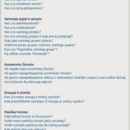
Kas yra užrakintos temos?
Kas yra temų piktogramos?
Vartotojų lygiai ir grupės
Kas yra administratoriai?
Kas yra moderatoriai?
Kas yra vartotojų grupės?
Kur yra vartotojų grupės ir kaip prie jų prisijungti?
Kaip tapti vartotojų grupės lyderiu?
Kodėl kai kurios grupės rodomos skirtinga spalva?
Kas yra “Pagrindinė vartotojų grupė”?
Ką reiškia nuoroda “Komanda”?
Asmeninės žinutės
Aš negaliu siųsti asmeninių žinučių!
Aš gaunu nepageidaujamas asmenines žinutes!
Aš gaunu nepageidaujamus laiškus ir internetines šiukšles (spam) į savo pašto dėžutę
nuo kažkurio šių diskusijų dalyvio!
Draugai ir priešai
Kas yra mano draugų ir priešų sąrašai?
Kaip įtraukti/ištrinti vartotojus iš draugų ar priešų sąrašo?
Paieška forume
Kaip ieškoti forume ar forumuose?
Kodėl mano paieška nerado jokių rezultatų?
Kodėl vykdant paiešką rodo tik tuščią puslapį!?
Kaip ieškoti diskusijų dalyvių?