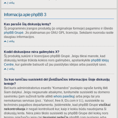
Į viršų
Informacija apie phpBB 3
Kas parašė šią diskusijų lentą?
Šį programinės įrangos produktą (jo originalioje formoje) pagamino ir išleido
phpBB Grupė
. Jis platinamas po GNU GPL licencija. Sekdami nuoroda rasite
daugiau informacijos.
Į viršų
Kodėl diskusijose nėra galimybės X?
Šį produktą sukūrė ir licencijavo phpBB Grupė. Jeigu tikrai manote, kad
diskusijų lentoje trūksta kokios nors galimybės, apsilankykite
phpBB Idėjų
Centre
, kur galėsite balsuoti už jau pasiūlytas idėjas arba pasiūlyti savo.
Į viršų
Su kuo turėčiau susisiekti dėl įžeidžiančios informacijos šioje diskusijų
lentoje?
Bet kuris administratorius esantis “Komandos” puslapio sąraše turėtų tikti
šiam dalykui. Jeigu negaunate atsakymo, turėtumėte susisiekti su domeno
savininku (jam sužinoti turite atlikti
whois paiešką
) arba jeigu tai yra
nemokamas servisas (pvz.: Yahoo!, free.fr, f2s.com ir t.t.), susisiekite su
techninės pagalbos departamentu. Įsidėmėkite, kad phpBB Grupė
visiškai
nekontroliuoja
ir negali kontroliuoti kur, kaip ir kokiu būdu naudojama ši
diskusijų lenta. Nėra jokio tikslo susisiekti su phpBB Grupe dėl kokių nors
teisinių priežasčių jeigu tai
tiesiogiai neliečia
phpBB.com puslapio arba