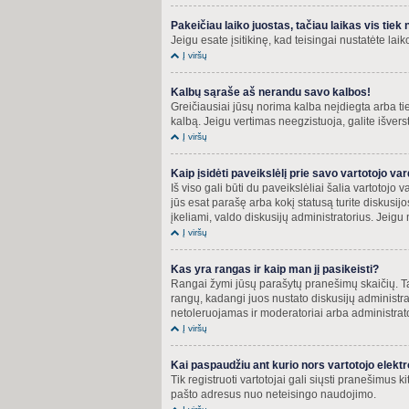
Pakeičiau laiko juostas, tačiau laikas vis tiek 
Jeigu esate įsitikinę, kad teisingai nustatėte lai
Į viršų
Kalbų sąraše aš nerandu savo kalbos!
Greičiausiai jūsų norima kalba neįdiegta arba tie
kalbą. Jeigu vertimas neegzistuoja, galite išver
Į viršų
Kaip įsidėti paveikslėlį prie savo vartotojo va
Iš viso gali būti du paveikslėliai šalia vartotojo
jūs esat parašę arba kokį statusą turite diskusij
įkeliami, valdo diskusijų administratorius. Jeigu 
Į viršų
Kas yra rangas ir kaip man jį pasikeisti?
Rangai žymi jūsų parašytų pranešimų skaičių. Taip
rangų, kadangi juos nustato diskusijų administr
netoleruojamas ir moderatoriai arba administrat
Į viršų
Kai paspaudžiu ant kurio nors vartotojo elekt
Tik registruoti vartotojai gali siųsti pranešimus 
pašto adresus nuo neteisingo naudojimo.