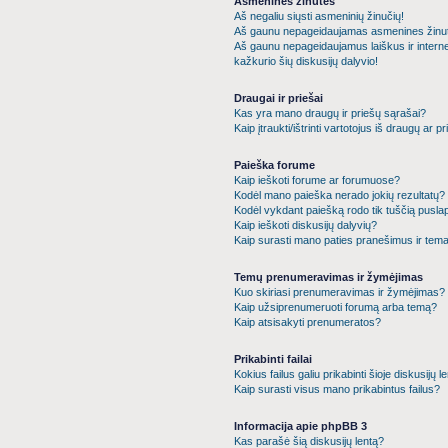
Asmeninės žinutės
Aš negaliu siųsti asmeninių žinučių!
Aš gaunu nepageidaujamas asmenines žinu
Aš gaunu nepageidaujamus laiškus ir intern
kažkurio šių diskusijų dalyvio!
Draugai ir priešai
Kas yra mano draugų ir priešų sąrašai?
Kaip įtraukti/ištrinti vartotojus iš draugų ar 
Paieška forume
Kaip ieškoti forume ar forumuose?
Kodėl mano paieška nerado jokių rezultatų?
Kodėl vykdant paiešką rodo tik tuščią puslap
Kaip ieškoti diskusijų dalyvių?
Kaip surasti mano paties pranešimus ir tem
Temų prenumeravimas ir žymėjimas
Kuo skiriasi prenumeravimas ir žymėjimas?
Kaip užsiprenumeruoti forumą arba temą?
Kaip atsisakyti prenumeratos?
Prikabinti failai
Kokius failus galiu prikabinti šioje diskusijų l
Kaip surasti visus mano prikabintus failus?
Informacija apie phpBB 3
Kas parašė šią diskusijų lentą?