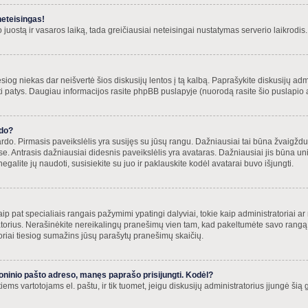
neteisingas!
ko juostą ir vasaros laiką, tada greičiausiai neteisingai nustatymas serverio laikrodis.
siog niekas dar neišvertė šios diskusijų lentos į tą kalbą. Paprašykite diskusijų adm
sti patys. Daugiau informacijos rasite phpBB puslapyje (nuorodą rasite šio puslapio 
rdo?
 vardo. Pirmasis paveikslėlis yra susijęs su jūsų rangu. Dažniausiai tai būna žvaigždu
ose. Antrasis dažniausiai didesnis paveikslėlis yra avataras. Dažniausiai jis būna un
negalite jų naudoti, susisiekite su juo ir paklauskite kodėl avatarai buvo išjungti.
 pat specialiais rangais pažymimi ypatingi dalyviai, tokie kaip administratoriai ar m
atorius. Nerašinėkite nereikalingų pranešimų vien tam, kad pakeltumėte savo rangą
oriai tiesiog sumažins jūsų parašytų pranešimų skaičių.
roninio pašto adreso, manęs paprašo prisijungti. Kodėl?
kitiems vartotojams el. paštu, ir tik tuomet, jeigu diskusijų administratorius įjungė š