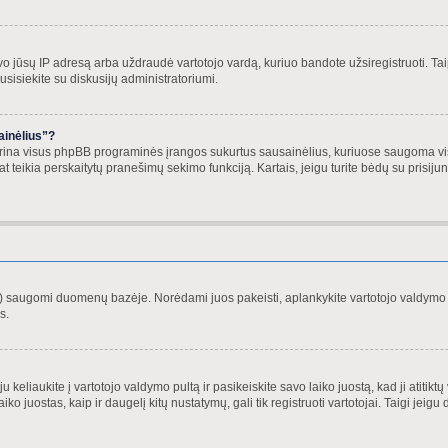
o jūsų IP adresą arba uždraudė vartotojo vardą, kuriuo bandote užsiregistruoti. Taip p
usisiekite su diskusijų administratoriumi.
ainėlius”?
ištrina visus phpBB programinės įrangos sukurtus sausainėlius, kuriuose saugoma visa
 pat teikia perskaitytų pranešimų sekimo funkciją. Kartais, jeigu turite bėdų su prisi
ęs) saugomi duomenų bazėje. Norėdami juos pakeisti, aplankykite vartotojo valdymo p
s.
 keliaukite į vartotojo valdymo pultą ir pasikeiskite savo laiko juostą, kad ji atitikt
laiko juostas, kaip ir daugelį kitų nustatymų, gali tik registruoti vartotojai. Taigi jeig