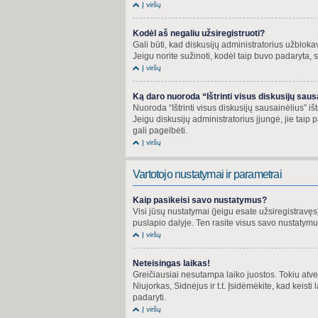
Į viršų
Kodėl aš negaliu užsiregistruoti?
Gali būti, kad diskusijų administratorius užblokav
Jeigu norite sužinoti, kodėl taip buvo padaryta, s
Į viršų
Ką daro nuoroda “Ištrinti visus diskusijų saus
Nuoroda “Ištrinti visus diskusijų sausainėlius” 
Jeigu diskusijų administratorius įjungė, jie taip
gali pagelbėti.
Į viršų
Vartotojo nustatymai ir parametrai
Kaip pasikeisi savo nustatymus?
Visi jūsų nustatymai (jeigu esate užsiregistrav
puslapio dalyje. Ten rasite visus savo nustatymu
Į viršų
Neteisingas laikas!
Greičiausiai nesutampa laiko juostos. Tokiu atveju
Niujorkas, Sidnėjus ir t.t. Įsidėmėkite, kad keisti 
padaryti.
Į viršų