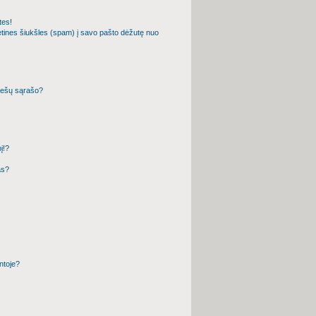
tes!
etines šiukšles (spam) į savo pašto dėžutę nuo
priešų sąrašo?
į!?
as?
entoje?