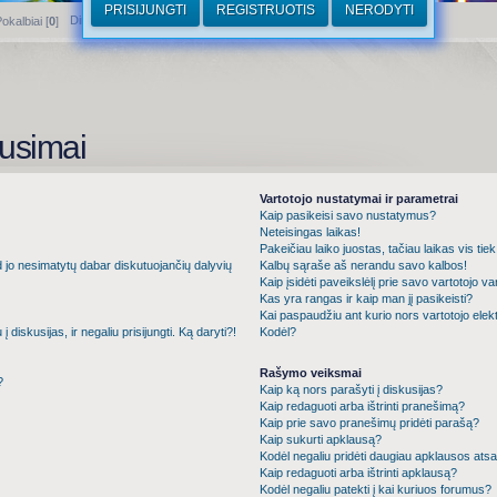
PRISIJUNGTI
REGISTRUOTIS
NERODYTI
Dirhamai
okalbiai [
0
]
usimai
Vartotojo nustatymai ir parametrai
Kaip pasikeisi savo nustatymus?
Neteisingas laikas!
Pakeičiau laiko juostas, tačiau laikas vis tie
d jo nesimatytų dabar diskutuojančių dalyvių
Kalbų sąraše aš nerandu savo kalbos!
Kaip įsidėti paveikslėlį prie savo vartotojo v
Kas yra rangas ir kaip man jį pasikeisti?
Kai paspaudžiu ant kurio nors vartotojo elek
iskusijas, ir negaliu prisijungti. Ką daryti?!
Kodėl?
Rašymo veiksmai
?
Kaip ką nors parašyti į diskusijas?
Kaip redaguoti arba ištrinti pranešimą?
Kaip prie savo pranešimų pridėti parašą?
Kaip sukurti apklausą?
Kodėl negaliu pridėti daugiau apklausos ats
Kaip redaguoti arba ištrinti apklausą?
Kodėl negaliu patekti į kai kuriuos forumus?