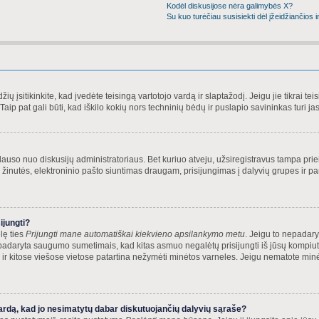
Kodėl diskusijose nėra galimybės X?
Su kuo turėčiau susisiekti dėl įžeidžiančios i
žių įsitikinkite, kad įvedėte teisingą vartotojo vardą ir slaptažodį. Jeigu jie tikrai tei
aip pat gali būti, kad iškilo kokių nors techninių bėdų ir puslapio savininkas turi jas 
klauso nuo diskusijų administratoriaus. Bet kuriuo atveju, užsiregistravus tampa pri
 žinutės, elektroninio pašto siuntimas draugam, prisijungimas į dalyvių grupes ir pana
ijungti?
lę ties
Prijungti mane automatiškai kiekvieno apsilankymo metu
. Jeigu to nepadarys
 padaryta saugumo sumetimais, kad kitas asmuo negalėtų prisijungti iš jūsų kompi
e ir kitose viešose vietose patartina nežymėti minėtos varneles. Jeigu nematote minė
ardą, kad jo nesimatytų dabar diskutuojančių dalyvių sąraše?