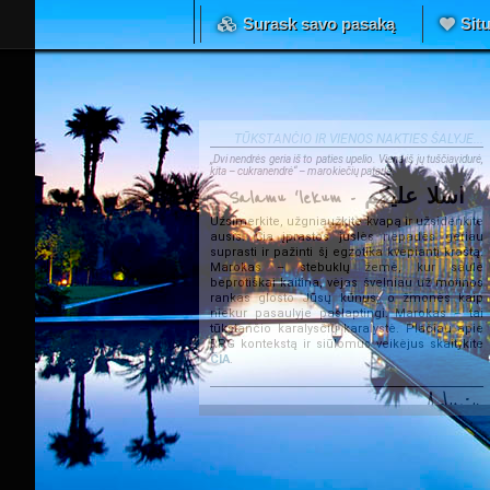
Surask savo pasaką
Situ
TŪKSTANČIO IR VIENOS NAKTIES ŠALYJE...
„Dvi nendrės geria iš to paties upelio. Viena iš jų tuščiavidurė,
kita – cukranendrė“ – marokiečių patarlė.
Salamu 'lekum - اسلا عليكم
Užsimerkite, užgniaužkite kvapą ir užsidenkite
ausis. Čia įprastos juslės nepadės geriau
suprasti ir pažinti šį egzotika kvepiantį kraštą.
Marokas – stebuklų žemė, kur saulė
beprotiškai kaitina, vėjas švelniau už motinos
rankas glosto Jūsų kūnus, o žmonės kaip
niekur pasaulyje paslaptingi. Marokas – tai
tūkstančio karalysčių karalystė. Plačiau apie
RPG kontekstą ir siūlomus veikėjus skaitykite
ČIA
.
Admin