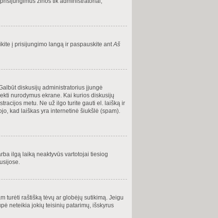
 prisijungimus žinos tik administratoriai,
ite į prisijungimo langą ir paspauskite ant
Aš
ų. Galbūt diskusijų administratorius įjungė
sekti nurodymus ekrane. Kai kurios diskusijų
racijos metu. Ne už ilgo turite gauti el. laišką ir
o, kad laiškas yra internetinė šiukšlė (spam).
rba ilgą laiką neaktyvūs vartotojai tiesiog
usijose.
m turėti raštišką tėvų ar globėjų sutikimą. Jeigu
pė neteikia jokių teisinių patarimų, išskyrus