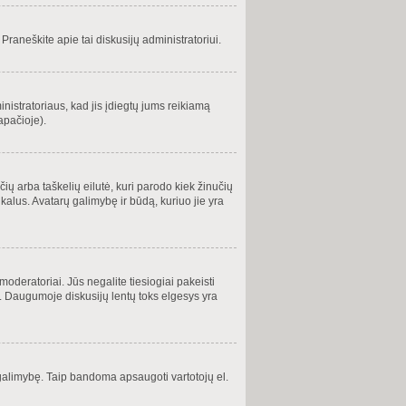
 Praneškite apie tai diskusijų administratoriui.
inistratoriaus, kad jis įdiegtų jums reikiamą
apačioje).
čių arba taškelių eilutė, kuri parodo kiek žinučių
ikalus. Avatarų galimybę ir būdą, kuriuo jie yra
oderatoriai. Jūs negalite tiesiogiai pakeisti
. Daugumoje diskusijų lentų toks elgesys yra
ią galimybę. Taip bandoma apsaugoti vartotojų el.