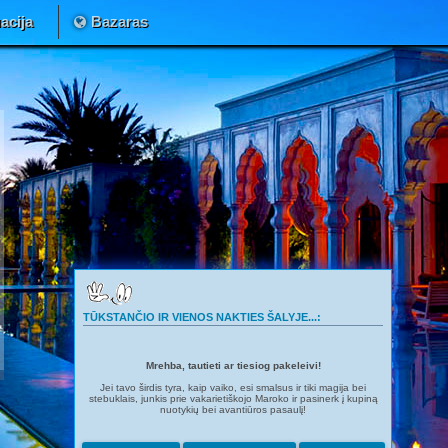
acija
Bazaras
TŪKSTANČIO IR VIENOS NAKTIES ŠALYJE...:
Mrehba, tautieti ar tiesiog pakeleivi!
Jei tavo širdis tyra, kaip vaiko, esi smalsus ir tiki magija bei
stebuklais, junkis prie vakarietiškojo Maroko ir pasinerk į kupiną
nuotykių bei avantiūros pasaulį!