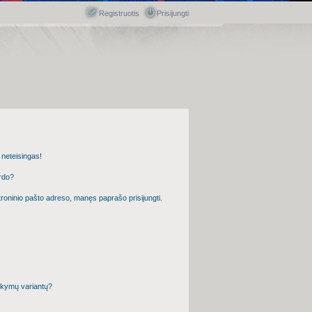
Registruotis
Prisijungti
k neteisingas!
ardo?
troninio pašto adreso, manęs paprašo prisijungti.
akymų variantų?