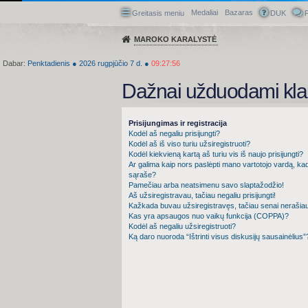
Medaliai
Bazaras
Greitasis meniu
DUK
P
MAROKO KARALYSTĖ
Dabar:
Penktadienis
●
2026
rugpjūčio 7 d.
●
09:27:57
Dažnai užduodami kla
Prisijungimas ir registracija
Kodėl aš negaliu prisijungti?
Kodėl aš iš viso turiu užsiregistruoti?
Kodėl kiekvieną kartą aš turiu vis iš naujo prisijungti?
Ar galima kaip nors paslėpti mano vartotojo vardą, ka
sąraše?
Pamečiau arba neatsimenu savo slaptažodžio!
Aš užsiregistravau, tačiau negaliu prisijungti!
Kažkada buvau užsiregistravęs, tačiau senai nerašiau į d
Kas yra apsaugos nuo vaikų funkcija (COPPA)?
Kodėl aš negaliu užsiregistruoti?
Ką daro nuoroda “Ištrinti visus diskusijų sausainėlius”