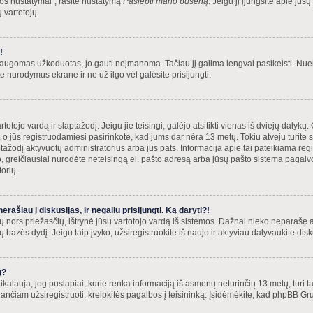
ntos nustatymai”, rasite nustatymą
Paslėpti mano būseną
. Jeigu jį įjungsite apie jūsų
 vartotojų.
!
ugomas užkoduotas, jo gauti neįmanoma. Tačiau jį galima lengvai pasikeisti. Nueik
 nurodymus ekrane ir ne už ilgo vėl galėsite prisijungti.
artotojo vardą ir slaptažodį. Jeigu jie teisingi, galėjo atsitikti vienas iš dviejų dalyk
 jūs registruodamiesi pasirinkote, kad jums dar nėra 13 metų. Tokiu atveju turite 
tažodį aktyvuotų administratorius arba jūs pats. Informacija apie tai pateikiama regist
, greičiausiai nurodėte neteisingą el. pašto adresą arba jūsų pašto sistema pagalvoj
torių.
ašiau į diskusijas, ir negaliu prisijungti. Ką daryti?!
kių nors priežasčių, ištrynė jūsų vartotojo vardą iš sistemos. Dažnai nieko neparašę a
azės dydį. Jeigu taip įvyko, užsiregistruokite iš naujo ir aktyviau dalyvaukite disk
)?
ikalauja, jog puslapiai, kurie renka informaciją iš asmenų neturinčių 13 metų, turi ta
ndančiam užsiregistruoti, kreipkitės pagalbos į teisininką. Įsidėmėkite, kad phpBB Gru