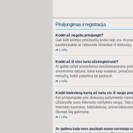
Prisijungimas ir registracija
Kodėl aš negaliu prisijungti?
Gali būti keletas priežasčių kodėl taip yra. Iš prad
pasiteiraukite ar nebuvote išmestas iš diskusijų. T
Į viršų
Kodėl aš iš viso turiu užsiregistruoti?
Ar galite rašyti pranešimus neužsiregistravę pri
anoniminis dalyvis, tokie kaip avatarai, privačios
minučių, todėl patartina tai padaryti.
Į viršų
Kodėl kiekvieną kartą aš turiu vis iš naujo pris
Kai prisijungiate prie diskusijų pažymėkite varne
uždarysite savo Interneto naršyklės langą. Taip
Interneto kavinėse, bibliotekose, universitetuos
išjungė šią galimybę.
Į viršų
Ar galima kaip nors paslėpti mano vartotojo v