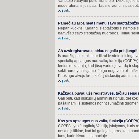
Vartotojo valdymo pulte, kortelėje “Diskusijų le
moderatoriai ir jūs pats. Tapsite vienu iš paslėptų
Į viršų
Pamečiau arba neatsimenu savo slaptažodžio
Nepanikuokite! Kadangi slaptažodis sistemoje sa
pamiršau savo slaptažodį
nuorodos. Toliau sekite
Į viršų
Aš užsiregistravau, tačiau negaliu prisijungti!
Iš pradžių patikrinkite ar tikrai įvedėte teisingą v
specialią apsaugos nuo vaikų funkciją (COPPA), o
lentos reikalauja, kad jūsų vartotojo vardą ir slap
sekti nurodymais jame. Jeigu negavote el. laiško
Priešingu atveju kreipkitės į diskusijų administra
Į viršų
Kažkada buvau užsiregistravęs, tačiau senai ner
Gali būti, kad diskusijų administratorius, dėl ko
pašalinami iš sistemos norint sumažinti duomenų b
Į viršų
Kas yra apsaugos nuo vaikų funkcija (COPPA
COPPA - yra Jungtinių Valstijų įstatymas, kuris re
nesate įsitikinę, kad tai galioja ir jums, kaip ba
tuos, kurie išvardinti apačioje.