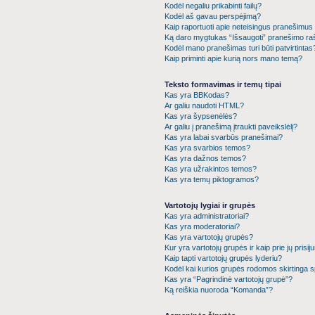
Kodėl negaliu prikabinti failų?
Kodėl aš gavau perspėjimą?
Kaip raportuoti apie neteisingus pranešimus
Ką daro mygtukas “Išsaugoti” pranešimo r
Kodėl mano pranešimas turi būti patvirtintas
Kaip priminti apie kurią nors mano temą?
Teksto formavimas ir temų tipai
Kas yra BBKodas?
Ar galiu naudoti HTML?
Kas yra šypsenėlės?
Ar galiu į pranešimą įtraukti paveikslėlį?
Kas yra labai svarbūs pranešimai?
Kas yra svarbios temos?
Kas yra dažnos temos?
Kas yra užrakintos temos?
Kas yra temų piktogramos?
Vartotojų lygiai ir grupės
Kas yra administratoriai?
Kas yra moderatoriai?
Kas yra vartotojų grupės?
Kur yra vartotojų grupės ir kaip prie jų prisiju
Kaip tapti vartotojų grupės lyderiu?
Kodėl kai kurios grupės rodomos skirtinga 
Kas yra “Pagrindinė vartotojų grupė”?
Ką reiškia nuoroda “Komanda”?