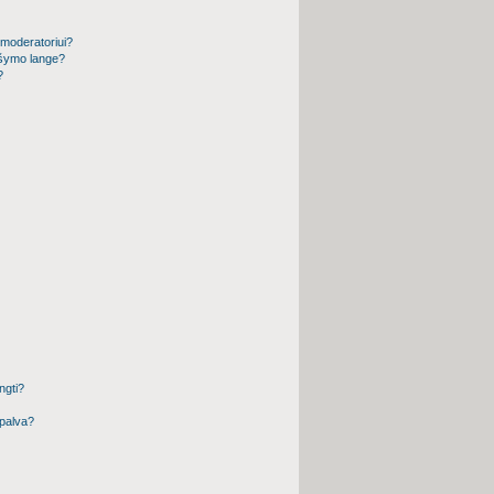
 moderatoriui?
ašymo lange?
?
ngti?
spalva?