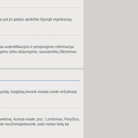
at jis galėjo apskritai išjungti registraciją.
 autentifikacijos ir prisijungimo informacija.
jungimu arba atsijungimu, sausainėlių ištrynimas
ultą; mygtuką beveik visada rasite viršutinėje
ų vietovę, kurioje esate, pvz.: Londonas, Paryžius,
u dar neužsiregistravote, pats metas būtų tai