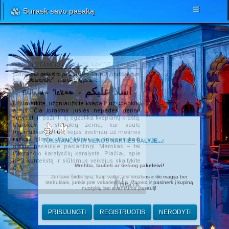
Surask savo pasaką
TŪKSTANČIO IR VIENOS NAKTIES ŠALYJE...
„Dvi nendrės geria iš to paties upelio. Viena iš jų tuščiavidurė,
kita – cukranendrė“ – marokiečių patarlė.
Salamu 'lekum - اسلا عليكم
Užsimerkite, užgniaužkite kvapą ir užsidenkite
ausis. Čia įprastos juslės nepadės geriau
suprasti ir pažinti šį egzotika kvepiantį kraštą.
Marokas – stebuklų žemė, kur saulė
beprotiškai kaitina, vėjas švelniau už motinos
rankas glosto Jūsų kūnus, o žmonės kaip
TŪKSTANČIO IR VIENOS NAKTIES ŠALYJE...:
niekur pasaulyje paslaptingi. Marokas – tai
tūkstančio karalysčių karalystė. Plačiau apie
RPG kontekstą ir siūlomus veikėjus skaitykite
Mrehba, tautieti ar tiesiog pakeleivi!
ČIA
.
Jei tavo širdis tyra, kaip vaiko, esi smalsus ir tiki magija bei
Admin
stebuklais, junkis prie vakarietiškojo Maroko ir pasinerk į kupiną
nuotykių bei avantiūros pasaulį!
PRISIJUNGTI
REGISTRUOTIS
NERODYTI