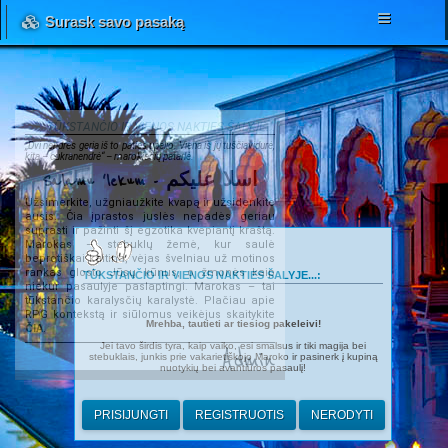
Surask savo pasaką
TŪKSTANČIO IR VIENOS NAKTIES ŠALYJE...
„Dvi nendrės geria iš to paties upelio. Viena iš jų tuščiavidurė,
kita – cukranendrė“ – marokiečių patarlė.
Salamu 'lekum - اسلا عليكم
Užsimerkite, užgniaužkite kvapą ir užsidenkite
ausis. Čia įprastos juslės nepadės geriau
suprasti ir pažinti šį egzotika kvepiantį kraštą.
Marokas – stebuklų žemė, kur saulė
beprotiškai kaitina, vėjas švelniau už motinos
rankas glosto Jūsų kūnus, o žmonės kaip
TŪKSTANČIO IR VIENOS NAKTIES ŠALYJE...:
niekur pasaulyje paslaptingi. Marokas – tai
tūkstančio karalysčių karalystė. Plačiau apie
RPG kontekstą ir siūlomus veikėjus skaitykite
Mrehba, tautieti ar tiesiog pakeleivi!
ČIA
.
Jei tavo širdis tyra, kaip vaiko, esi smalsus ir tiki magija bei
Admin
stebuklais, junkis prie vakarietiškojo Maroko ir pasinerk į kupiną
nuotykių bei avantiūros pasaulį!
PRISIJUNGTI
REGISTRUOTIS
NERODYTI