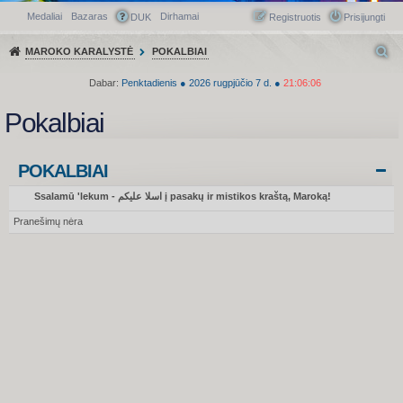
Medaliai
Bazaras
Dirhamai
Greitasis meniu
DUK
Registruotis
Prisijungti
MAROKO KARALYSTĖ
POKALBIAI
Dabar:
Penktadienis
●
2026
rugpjūčio 7 d.
●
21:06:06
Pokalbiai
POKALBIAI
Ssalamū 'lekum - اسلا عليكم į pasakų ir mistikos kraštą, Maroką!
Pranešimų nėra