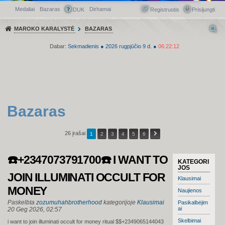
Medaliai
Bazaras
Dirhamai
Greitasis meniu
DUK
Registruotis
Prisijungti
MAROKO KARALYSTĖ
BAZARAS
Dabar:
Sekmadienis
●
2026
rugpjūčio 9 d.
●
06:22:12
Bazaras
26 įrašai
1
2
3
4
5
6
☎️+2347073791700☎️ I WANT TO
KATEGORI
JOS
JOIN ILLUMINATI OCCULT FOR
Klausimai
MONEY
Naujienos
Paskelbta
zozumuhahbrotherhood
kategorijoje
Klausimai
Pasikalbėjim
ai
20 Geg 2026, 02:57
Skelbimai
i want to join illuminati occult for money ritual $$+2349065144043