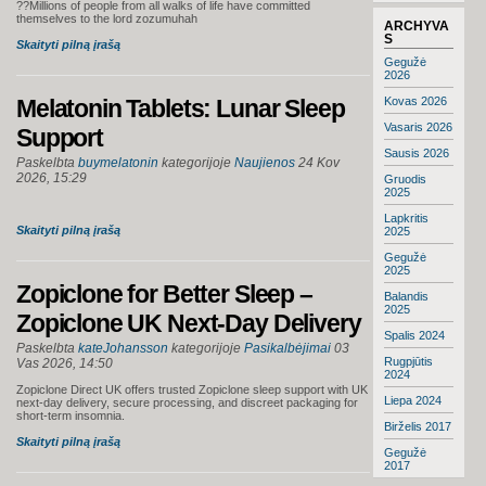
??Millions of people from all walks of life have committed
themselves to the lord zozumuhah
ARCHYVA
S
Skaityti pilną įrašą
Gegužė
2026
Melatonin Tablets: Lunar Sleep
Kovas 2026
Vasaris 2026
Support
Sausis 2026
Paskelbta
buymelatonin
kategorijoje
Naujienos
24 Kov
2026, 15:29
Gruodis
2025
Lapkritis
Skaityti pilną įrašą
2025
Gegužė
2025
Zopiclone for Better Sleep –
Balandis
2025
Zopiclone UK Next-Day Delivery
Spalis 2024
Paskelbta
kateJohansson
kategorijoje
Pasikalbėjimai
03
Rugpjūtis
Vas 2026, 14:50
2024
Zopiclone Direct UK offers trusted Zopiclone sleep support with UK
Liepa 2024
next-day delivery, secure processing, and discreet packaging for
short-term insomnia.
Birželis 2017
Skaityti pilną įrašą
Gegužė
2017