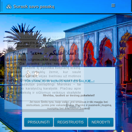
Surask savo pasaką
TŪKSTANČIO IR VIENOS NAKTIES ŠALYJE...
„Dvi nendrės geria iš to paties upelio. Viena iš jų tuščiavidurė,
kita – cukranendrė“ – marokiečių patarlė.
Salamu 'lekum - اسلا عليكم
Užsimerkite, užgniaužkite kvapą ir užsidenkite
ausis. Čia įprastos juslės nepadės geriau
suprasti ir pažinti šį egzotika kvepiantį kraštą.
Marokas – stebuklų žemė, kur saulė
beprotiškai kaitina, vėjas švelniau už motinos
rankas glosto Jūsų kūnus, o žmonės kaip
TŪKSTANČIO IR VIENOS NAKTIES ŠALYJE...:
niekur pasaulyje paslaptingi. Marokas – tai
tūkstančio karalysčių karalystė. Plačiau apie
RPG kontekstą ir siūlomus veikėjus skaitykite
Mrehba, tautieti ar tiesiog pakeleivi!
ČIA
.
Jei tavo širdis tyra, kaip vaiko, esi smalsus ir tiki magija bei
Admin
stebuklais, junkis prie vakarietiškojo Maroko ir pasinerk į kupiną
nuotykių bei avantiūros pasaulį!
PRISIJUNGTI
REGISTRUOTIS
NERODYTI