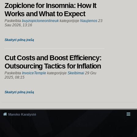
Zopiclone for Insomnia: How It
Works and What to Expect
Paskelbta
buyzopicloneonlineuk
kategorijoje
Naujienos
23
Sau 2026, 13:16
Skaityti pilną įrašą
Cut Costs and Boost Efficiency:
Outsourcing Tactics for Inflation
Paskelbta
InvoiceTemple
kategorijoje
Skelbimai
29 Gru
2025, 08:15
Skaityti pilną įrašą
Maroko Karalystė