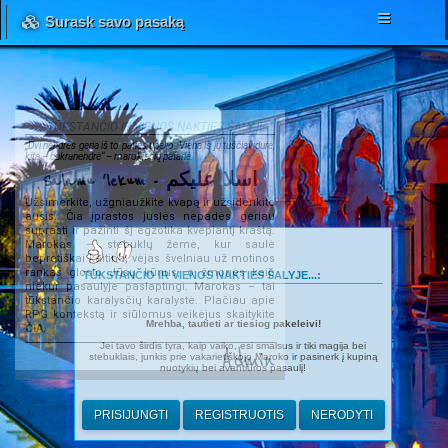
Surask savo pasaką
TŪKSTANČIO IR VIENOS NAKTIES ŠALYJE...
„Dvi nendrės geria iš to paties upelio. Viena iš jų tuščiavidurė,
kita – cukranendrė“ – marokiečių patarlė.
Salamu 'lekum - اسلا عليكم
Užsimerkite, užgniaužkite kvapą ir užsidenkite
ausis. Čia įprastos juslės nepadės geriau
suprasti ir pažinti šį egzotika kvepiantį kraštą.
Marokas – stebuklų žemė, kur saulė
beprotiškai kaitina, vėjas švelniau už motinos
rankas glosto Jūsų kūnus, o žmonės kaip
TŪKSTANČIO IR VIENOS NAKTIES ŠALYJE...:
niekur pasaulyje paslaptingi. Marokas – tai
tūkstančio karalysčių karalystė. Plačiau apie
RPG kontekstą ir siūlomus veikėjus skaitykite
Mrehba, tautieti ar tiesiog pakeleivi!
ČIA
.
Jei tavo širdis tyra, kaip vaiko, esi smalsus ir tiki magija bei
Admin
stebuklais, junkis prie vakarietiškojo Maroko ir pasinerk į kupiną
nuotykių bei avantiūros pasaulį!
PRISIJUNGTI
REGISTRUOTIS
NERODYTI