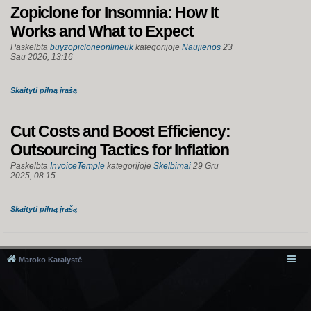
Zopiclone for Insomnia: How It
Works and What to Expect
Paskelbta
buyzopicloneonlineuk
kategorijoje
Naujienos
23
Sau 2026, 13:16
Skaityti pilną įrašą
Cut Costs and Boost Efficiency:
Outsourcing Tactics for Inflation
Paskelbta
InvoiceTemple
kategorijoje
Skelbimai
29 Gru
2025, 08:15
Skaityti pilną įrašą
Maroko Karalystė