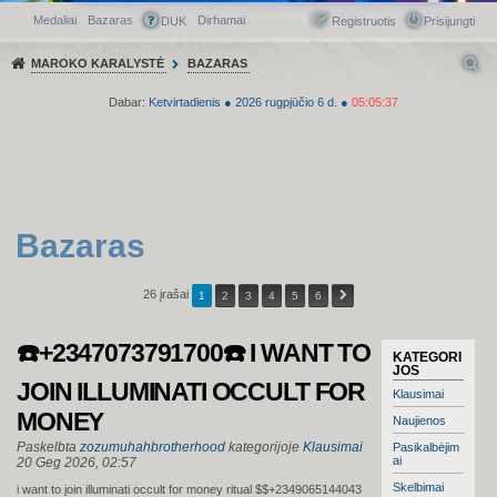
Medaliai
Bazaras
Dirhamai
Greitasis meniu
DUK
Registruotis
Prisijungti
MAROKO KARALYSTĖ
BAZARAS
Dabar:
Ketvirtadienis
●
2026
rugpjūčio 6 d.
●
05:05:37
Bazaras
26 įrašai
1
2
3
4
5
6
☎️+2347073791700☎️ I WANT TO
KATEGORI
JOS
JOIN ILLUMINATI OCCULT FOR
Klausimai
MONEY
Naujienos
Paskelbta
zozumuhahbrotherhood
kategorijoje
Klausimai
Pasikalbėjim
ai
20 Geg 2026, 02:57
Skelbimai
i want to join illuminati occult for money ritual $$+2349065144043