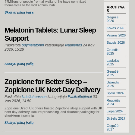
??Millions of people from all walks of life have committed
themselves to the lord zozumuhah
ARCHYVA
S
Skaityti pilną įrašą
Gegužė
2026
Melatonin Tablets: Lunar Sleep
Kovas 2026
Vasaris 2026
Support
Sausis 2026
Paskelbta
buymelatonin
kategorijoje
Naujienos
24 Kov
2026, 15:29
Gruodis
2025
Lapkritis
Skaityti pilną įrašą
2025
Gegužė
2025
Zopiclone for Better Sleep –
Balandis
2025
Zopiclone UK Next-Day Delivery
Spalis 2024
Paskelbta
kateJohansson
kategorijoje
Pasikalbėjimai
03
Rugpjūtis
Vas 2026, 14:50
2024
Zopiclone Direct UK offers trusted Zopiclone sleep support with UK
Liepa 2024
next-day delivery, secure processing, and discreet packaging for
short-term insomnia.
Birželis 2017
Skaityti pilną įrašą
Gegužė
2017