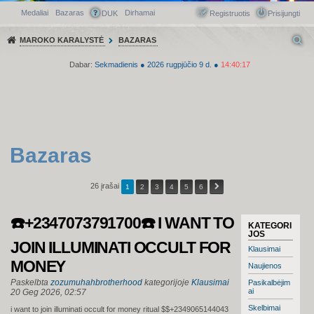
Medaliai
Bazaras
Dirhamai
Greitasis meniu
DUK
Registruotis
Prisijungti
MAROKO KARALYSTĖ
BAZARAS
Dabar:
Sekmadienis
●
2026
rugpjūčio 9 d.
●
14:40:17
Bazaras
26 įrašai
1
2
3
4
5
6
☎️+2347073791700☎️ I WANT TO
KATEGORI
JOS
JOIN ILLUMINATI OCCULT FOR
Klausimai
MONEY
Naujienos
Paskelbta
zozumuhahbrotherhood
kategorijoje
Klausimai
Pasikalbėjim
ai
20 Geg 2026, 02:57
Skelbimai
i want to join illuminati occult for money ritual $$+2349065144043