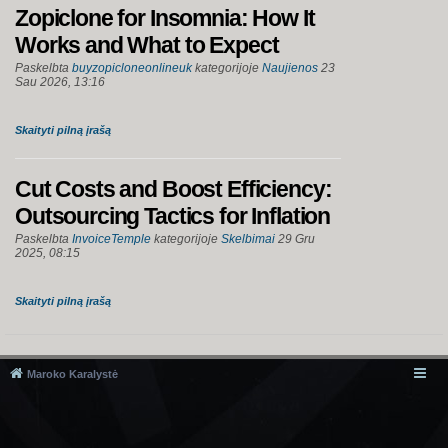
Zopiclone for Insomnia: How It
Works and What to Expect
Paskelbta
buyzopicloneonlineuk
kategorijoje
Naujienos
23
Sau 2026, 13:16
Skaityti pilną įrašą
Cut Costs and Boost Efficiency:
Outsourcing Tactics for Inflation
Paskelbta
InvoiceTemple
kategorijoje
Skelbimai
29 Gru
2025, 08:15
Skaityti pilną įrašą
Maroko Karalystė