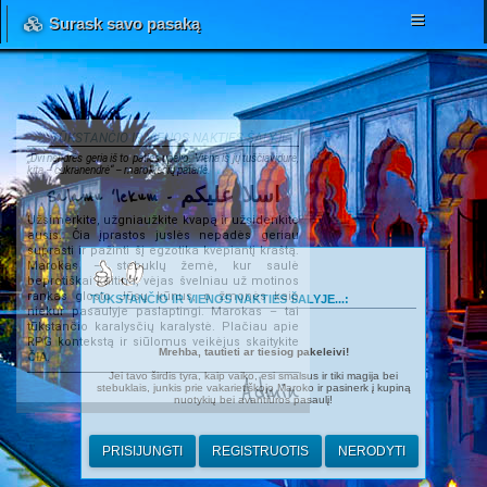
Surask savo pasaką
TŪKSTANČIO IR VIENOS NAKTIES ŠALYJE...
„Dvi nendrės geria iš to paties upelio. Viena iš jų tuščiavidurė,
kita – cukranendrė“ – marokiečių patarlė.
Salamu 'lekum - اسلا عليكم
Užsimerkite, užgniaužkite kvapą ir užsidenkite
ausis. Čia įprastos juslės nepadės geriau
suprasti ir pažinti šį egzotika kvepiantį kraštą.
Marokas – stebuklų žemė, kur saulė
beprotiškai kaitina, vėjas švelniau už motinos
rankas glosto Jūsų kūnus, o žmonės kaip
TŪKSTANČIO IR VIENOS NAKTIES ŠALYJE...:
niekur pasaulyje paslaptingi. Marokas – tai
tūkstančio karalysčių karalystė. Plačiau apie
RPG kontekstą ir siūlomus veikėjus skaitykite
Mrehba, tautieti ar tiesiog pakeleivi!
ČIA
.
Jei tavo širdis tyra, kaip vaiko, esi smalsus ir tiki magija bei
Admin
stebuklais, junkis prie vakarietiškojo Maroko ir pasinerk į kupiną
nuotykių bei avantiūros pasaulį!
PRISIJUNGTI
REGISTRUOTIS
NERODYTI