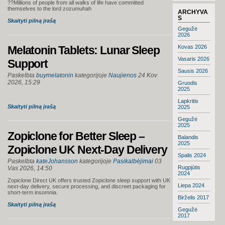
??Millions of people from all walks of life have committed
themselves to the lord zozumuhah
ARCHYVA
S
Skaityti pilną įrašą
Gegužė
2026
Melatonin Tablets: Lunar Sleep
Kovas 2026
Vasaris 2026
Support
Sausis 2026
Paskelbta
buymelatonin
kategorijoje
Naujienos
24 Kov
2026, 15:29
Gruodis
2025
Lapkritis
Skaityti pilną įrašą
2025
Gegužė
2025
Zopiclone for Better Sleep –
Balandis
2025
Zopiclone UK Next-Day Delivery
Spalis 2024
Paskelbta
kateJohansson
kategorijoje
Pasikalbėjimai
03
Rugpjūtis
Vas 2026, 14:50
2024
Zopiclone Direct UK offers trusted Zopiclone sleep support with UK
Liepa 2024
next-day delivery, secure processing, and discreet packaging for
short-term insomnia.
Birželis 2017
Skaityti pilną įrašą
Gegužė
2017